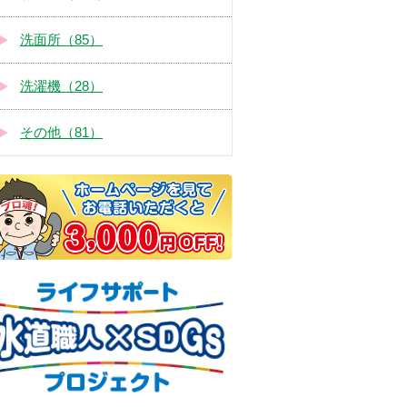
洗面所（85）
洗濯機（28）
その他（81）