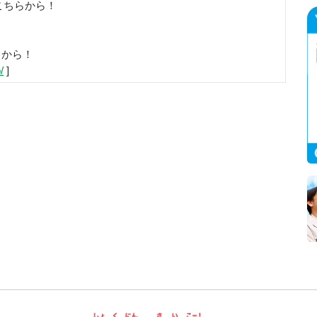
こちらから！
らから！
/
]