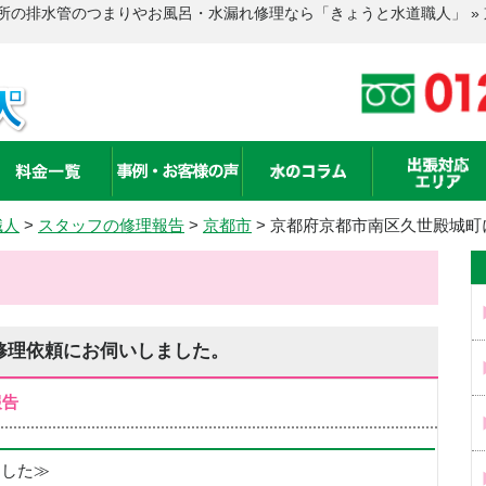
所の排水管のつまりやお風呂・水漏れ修理なら「きょうと水道職人」 »
職人
>
スタッフの修理報告
>
京都市
>
京都府京都市南区久世殿城町
修理依頼にお伺いしました。
報告
めました≫