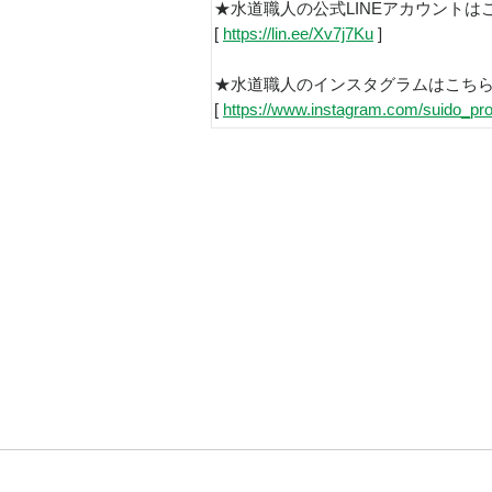
★水道職人の公式LINEアカウントは
[
https://lin.ee/Xv7j7Ku
]
★水道職人のインスタグラムはこち
[
https://www.instagram.com/suido_pro