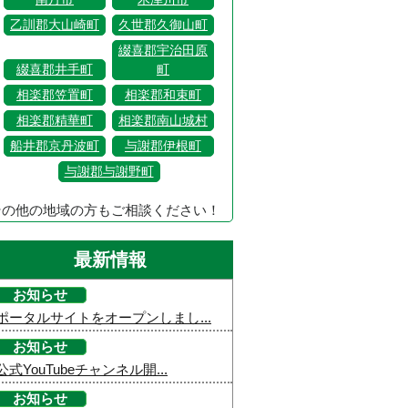
乙訓郡大山崎町
久世郡久御山町
綴喜郡宇治田原
綴喜郡井手町
町
相楽郡笠置町
相楽郡和束町
相楽郡精華町
相楽郡南山城村
船井郡京丹波町
与謝郡伊根町
与謝郡与謝野町
その他の地域の方もご相談ください！
最新情報
お知らせ
ポータルサイトをオープンしまし...
お知らせ
公式YouTubeチャンネル開...
お知らせ