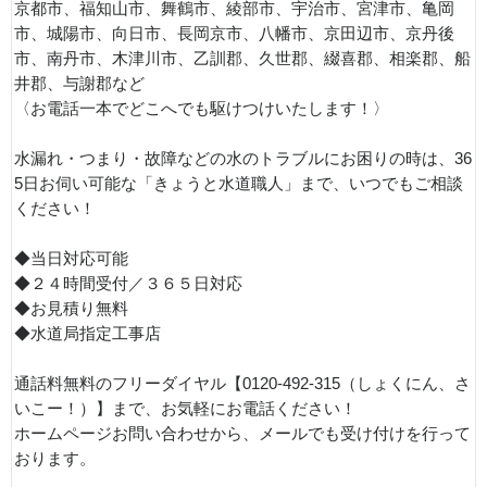
京都市、福知山市、舞鶴市、綾部市、宇治市、宮津市、亀岡
市、城陽市、向日市、長岡京市、八幡市、京田辺市、京丹後
市、南丹市、木津川市、乙訓郡、久世郡、綴喜郡、相楽郡、船
井郡、与謝郡など
〈お電話一本でどこへでも駆けつけいたします！〉
水漏れ・つまり・故障などの水のトラブルにお困りの時は、36
5日お伺い可能な「きょうと水道職人」まで、いつでもご相談
ください！
◆当日対応可能
◆２４時間受付／３６５日対応
◆お見積り無料
◆水道局指定工事店
通話料無料のフリーダイヤル【0120-492-315（しょくにん、さ
いこー！）】まで、お気軽にお電話ください！
ホームページお問い合わせから、メールでも受け付けを行って
おります。