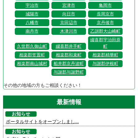
宇治市
宮津市
亀岡市
城陽市
向日市
長岡京市
八幡市
京田辺市
京丹後市
南丹市
木津川市
乙訓郡大山崎町
綴喜郡宇治田原
久世郡久御山町
綴喜郡井手町
町
相楽郡笠置町
相楽郡和束町
相楽郡精華町
相楽郡南山城村
船井郡京丹波町
与謝郡伊根町
与謝郡与謝野町
その他の地域の方もご相談ください！
最新情報
お知らせ
ポータルサイトをオープンしまし...
お知らせ