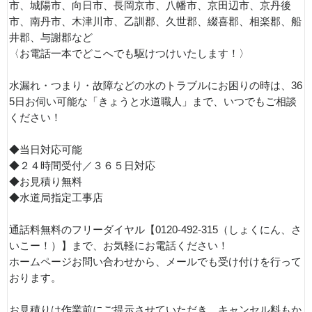
市、城陽市、向日市、長岡京市、八幡市、京田辺市、京丹後
市、南丹市、木津川市、乙訓郡、久世郡、綴喜郡、相楽郡、船
井郡、与謝郡など
〈お電話一本でどこへでも駆けつけいたします！〉
水漏れ・つまり・故障などの水のトラブルにお困りの時は、36
5日お伺い可能な「きょうと水道職人」まで、いつでもご相談
ください！
◆当日対応可能
◆２４時間受付／３６５日対応
◆お見積り無料
◆水道局指定工事店
通話料無料のフリーダイヤル【0120-492-315（しょくにん、さ
いこー！）】まで、お気軽にお電話ください！
ホームページお問い合わせから、メールでも受け付けを行って
おります。
お見積りは作業前にご提示させていただき、キャンセル料もか