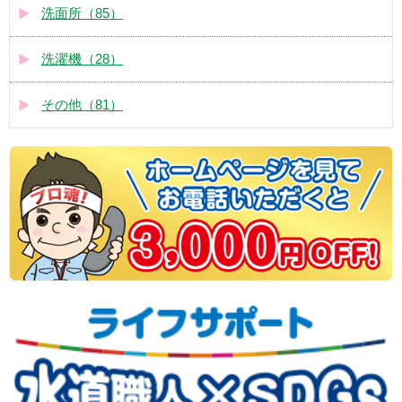
洗面所（85）
洗濯機（28）
その他（81）