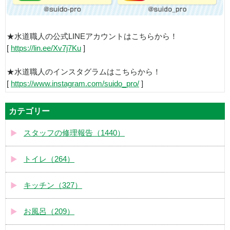
★水道職人の公式LINEアカウントはこちらから！
[
https://lin.ee/Xv7j7Ku
]
★水道職人のインスタグラムはこちらから！
[
https://www.instagram.com/suido_pro/
]
カテゴリー
スタッフの修理報告（1440）
トイレ（264）
キッチン（327）
お風呂（209）