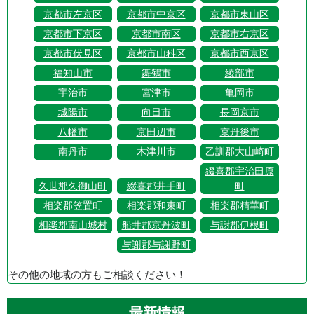
京都市左京区
京都市中京区
京都市東山区
京都市下京区
京都市南区
京都市右京区
京都市伏見区
京都市山科区
京都市西京区
福知山市
舞鶴市
綾部市
宇治市
宮津市
亀岡市
城陽市
向日市
長岡京市
八幡市
京田辺市
京丹後市
南丹市
木津川市
乙訓郡大山崎町
綴喜郡宇治田原
久世郡久御山町
綴喜郡井手町
町
相楽郡笠置町
相楽郡和束町
相楽郡精華町
相楽郡南山城村
船井郡京丹波町
与謝郡伊根町
与謝郡与謝野町
その他の地域の方もご相談ください！
最新情報