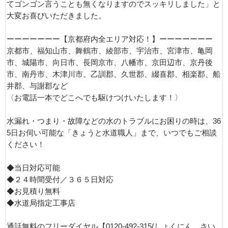
てゴンゴン言うことも無くなりますのでスッキリしました」と
大変お喜びいただきました。
ーーーーーーー【京都府内全エリア対応！】ーーーーーーー
京都市、福知山市、舞鶴市、綾部市、宇治市、宮津市、亀岡
市、城陽市、向日市、長岡京市、八幡市、京田辺市、京丹後
市、南丹市、木津川市、乙訓郡、久世郡、綴喜郡、相楽郡、船
井郡、与謝郡など
〈お電話一本でどこへでも駆けつけいたします！〉
水漏れ・つまり・故障などの水のトラブルにお困りの時は、36
5日お伺い可能な「きょうと水道職人」まで、いつでもご相談
ください！
◆当日対応可能
◆２４時間受付／３６５日対応
◆お見積り無料
◆水道局指定工事店
通話無料のフリーダイヤル【0120-492-315(しょくにん、さい