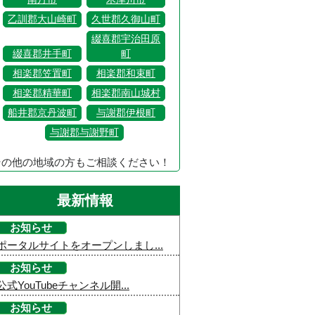
乙訓郡大山崎町
久世郡久御山町
綴喜郡宇治田原
綴喜郡井手町
町
相楽郡笠置町
相楽郡和束町
相楽郡精華町
相楽郡南山城村
船井郡京丹波町
与謝郡伊根町
与謝郡与謝野町
その他の地域の方もご相談ください！
最新情報
お知らせ
ポータルサイトをオープンしまし...
お知らせ
公式YouTubeチャンネル開...
お知らせ