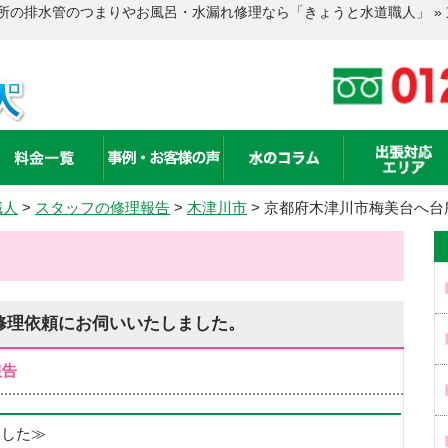
所の排水管のつまりやお風呂・水漏れ修理なら「きょうと水道職人」 »
職人
>
スタッフの修理報告
>
木津川市
>
京都府木津川市梅美台へ台
修理依頼にお伺いいたしました。
報告
めました≫