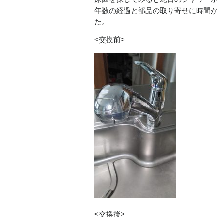
年数の経過と部品の取り寄せに時間
た。
<交換前>
<交換後>