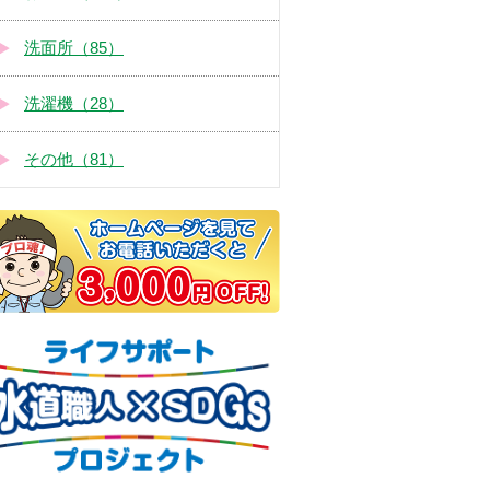
洗面所（85）
洗濯機（28）
その他（81）