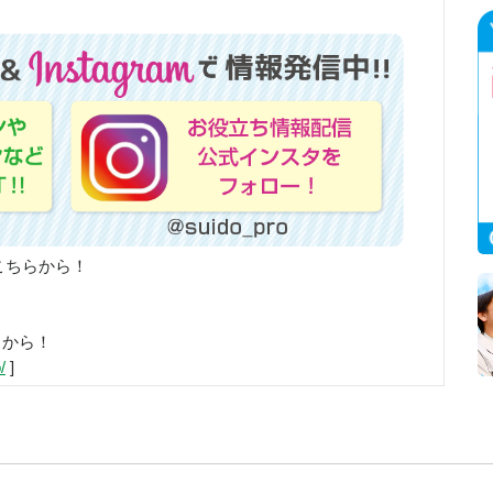
こちらから！
らから！
/
]