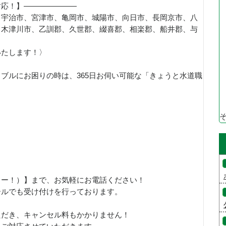
対応！】———————
、宇治市、宮津市、亀岡市、城陽市、向日市、長岡京市、八
、木津川市、乙訓郡、久世郡、綴喜郡、相楽郡、船井郡、与
いたします！〉
ブルにお困りの時は、365日お伺い可能な「きょうと水道職
！
、さいこー！）】まで、お気軽にお電話ください！
ールでも受け付けを行っております。
ただき、キャンセル料もかかりません！