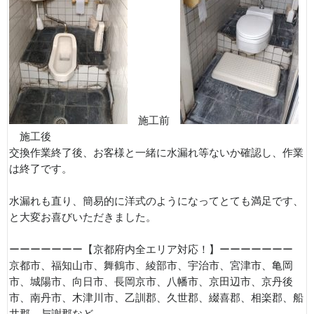
施工前
施工後
交換作業終了後、お客様と一緒に水漏れ等ないか確認し、作業
は終了です。
水漏れも直り、簡易的に洋式のようになってとても満足です、
と大変お喜びいただきました。
ーーーーーーー【京都府内全エリア対応！】ーーーーーーー
京都市、福知山市、舞鶴市、綾部市、宇治市、宮津市、亀岡
市、城陽市、向日市、長岡京市、八幡市、京田辺市、京丹後
市、南丹市、木津川市、乙訓郡、久世郡、綴喜郡、相楽郡、船
井郡、与謝郡など