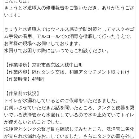
こんにちは。
きょうと水道職人の修理報告をご覧いただき、ありがとうござ
います。
きょうと水道職人ではウィルス感染予防対策としてマスクやゴ
ム手袋の着用、アルコールでの消毒を徹底して行ったうえで、
お客様の現場へお伺いしております。
水回りでお困りの際にはいつでもご相談ください。
【作業場所】京都市西京区大枝中山町
【作業内容】隅付タンク交換、和風アタッチメント取り付け
【作業時間】4時間
【作業前の状況】
トイレが水漏れしているとのご依頼をいただきました。
お伺いさせていただきお話を聞いたところ、タンクと便器を繋
いでいる洗浄管から水漏れしているので水を止めていてトイレ
が使えないとのことでした。
洗浄管とタンクの繋ぎ目を確認してみたところ、洗浄管に劣化
が見られ水漏れをおこしていました。さらにタンクの蓋を外し