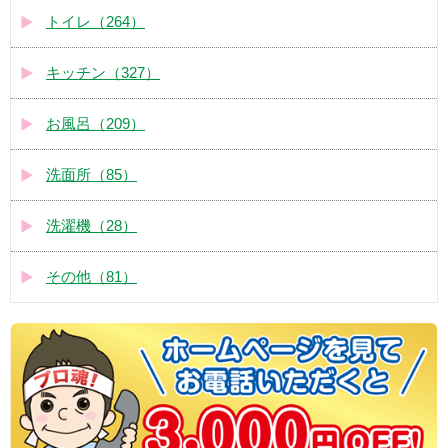
トイレ（264）
キッチン（327）
お風呂（209）
洗面所（85）
洗濯機（28）
その他（81）