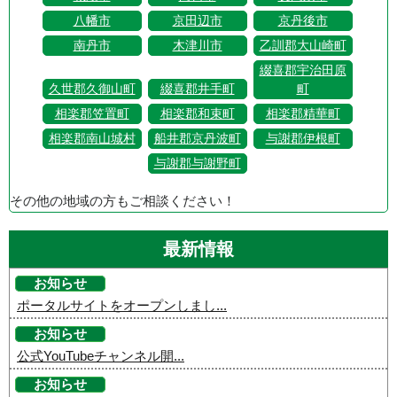
八幡市
京田辺市
京丹後市
南丹市
木津川市
乙訓郡大山崎町
綴喜郡宇治田原
久世郡久御山町
綴喜郡井手町
町
相楽郡笠置町
相楽郡和束町
相楽郡精華町
相楽郡南山城村
船井郡京丹波町
与謝郡伊根町
与謝郡与謝野町
その他の地域の方もご相談ください！
最新情報
お知らせ
ポータルサイトをオープンしまし...
お知らせ
公式YouTubeチャンネル開...
お知らせ