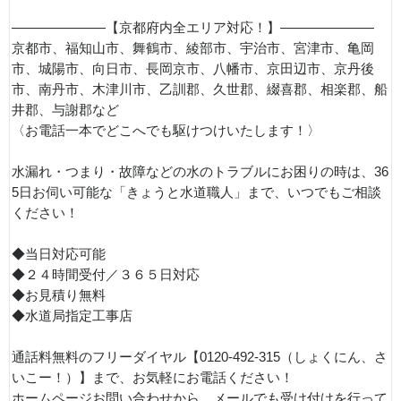
———————【京都府内全エリア対応！】———————
京都市、福知山市、舞鶴市、綾部市、宇治市、宮津市、亀岡
市、城陽市、向日市、長岡京市、八幡市、京田辺市、京丹後
市、南丹市、木津川市、乙訓郡、久世郡、綴喜郡、相楽郡、船
井郡、与謝郡など
〈お電話一本でどこへでも駆けつけいたします！〉
水漏れ・つまり・故障などの水のトラブルにお困りの時は、36
5日お伺い可能な「きょうと水道職人」まで、いつでもご相談
ください！
◆当日対応可能
◆２４時間受付／３６５日対応
◆お見積り無料
◆水道局指定工事店
通話料無料のフリーダイヤル【0120-492-315（しょくにん、さ
いこー！）】まで、お気軽にお電話ください！
ホームページお問い合わせから、メールでも受け付けを行って