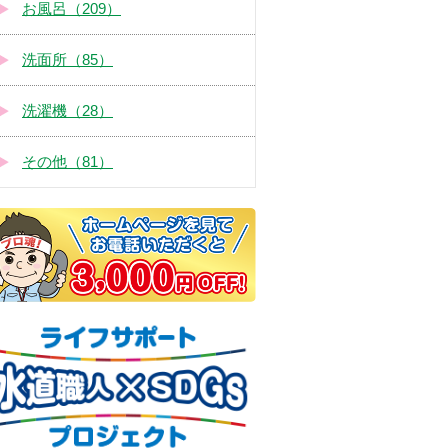
お風呂（209）
洗面所（85）
洗濯機（28）
その他（81）