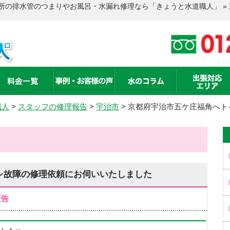
所の排水管のつまりやお風呂・水漏れ修理なら「きょうと水道職人」 »
職人
>
スタッフの修理報告
>
宇治市
>
京都府宇治市五ケ庄福角へト
レ故障の修理依頼にお伺いいたしました
報告