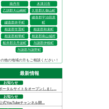
南丹市
木津川市
乙訓郡大山崎町
久世郡久御山町
綴喜郡宇治田原
綴喜郡井手町
町
相楽郡笠置町
相楽郡和束町
相楽郡精華町
相楽郡南山城村
船井郡京丹波町
与謝郡伊根町
与謝郡与謝野町
その他の地域の方もご相談ください！
最新情報
お知らせ
ポータルサイトをオープンしまし...
お知らせ
公式YouTubeチャンネル開...