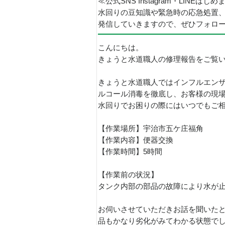
≪公式SNS Instagram・LINEはじ
水回りの豆知識や緊急時の応急処置
発信していきますので、ぜひフォロ
こんにちは。
きょうと水道職人の修理報告をご覧
きょうと水道職人ではインフルエン
ルコール消毒を徹底し、お客様の現
水回りでお困りの際にはいつでもご
【作業場所】宇治市五ケ庄福角
【作業内容】便器交換
【作業時間】5時間
【作業前の状況】
タンク内部の部品の故障により水が
お伺いさせていただきお話を聞いたと
品もかなり劣化がみてわかる状態で