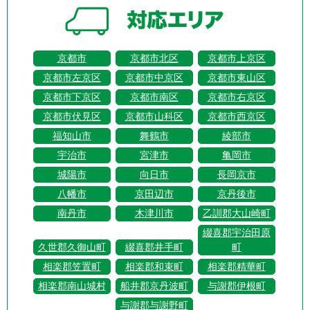
京都市
京都市北区
京都市上京区
京都市左京区
京都市中京区
京都市東山区
京都市下京区
京都市南区
京都市右京区
京都市伏見区
京都市山科区
京都市西京区
福知山市
舞鶴市
綾部市
宇治市
宮津市
亀岡市
城陽市
向日市
長岡京市
八幡市
京田辺市
京丹後市
南丹市
木津川市
乙訓郡大山崎町
綴喜郡宇治田原
久世郡久御山町
綴喜郡井手町
町
相楽郡笠置町
相楽郡和束町
相楽郡精華町
相楽郡南山城村
船井郡京丹波町
与謝郡伊根町
与謝郡与謝野町