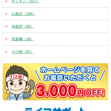
キッチン（327）
お風呂（209）
洗面所（85）
洗濯機（28）
その他（81）