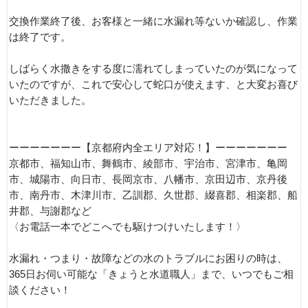
交換作業終了後、お客様と一緒に水漏れ等ないか確認し、作業
は終了です。
しばらく水撒きをする度に濡れてしまっていたのが気になって
いたのですが、これで安心して蛇口が使えます、と大変お喜び
いただきました。
ーーーーーーー【京都府内全エリア対応！】ーーーーーーー
京都市、福知山市、舞鶴市、綾部市、宇治市、宮津市、亀岡
市、城陽市、向日市、長岡京市、八幡市、京田辺市、京丹後
市、南丹市、木津川市、乙訓郡、久世郡、綴喜郡、相楽郡、船
井郡、与謝郡など
〈お電話一本でどこへでも駆けつけいたします！〉
水漏れ・つまり・故障などの水のトラブルにお困りの時は、
365日お伺い可能な「きょうと水道職人」まで、いつでもご相
談ください！