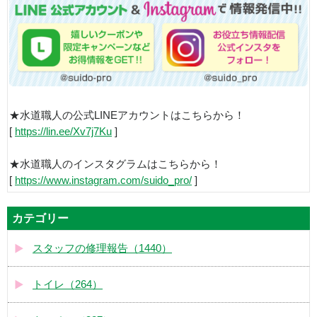
★水道職人の公式LINEアカウントはこちらから！
[
https://lin.ee/Xv7j7Ku
]
★水道職人のインスタグラムはこちらから！
[
https://www.instagram.com/suido_pro/
]
カテゴリー
スタッフの修理報告（1440）
トイレ（264）