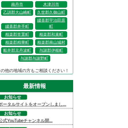
南丹市
木津川市
乙訓郡大山崎町
久世郡久御山町
綴喜郡宇治田原
綴喜郡井手町
町
相楽郡笠置町
相楽郡和束町
相楽郡精華町
相楽郡南山城村
船井郡京丹波町
与謝郡伊根町
与謝郡与謝野町
その他の地域の方もご相談ください！
最新情報
お知らせ
ポータルサイトをオープンしまし...
お知らせ
公式YouTubeチャンネル開...