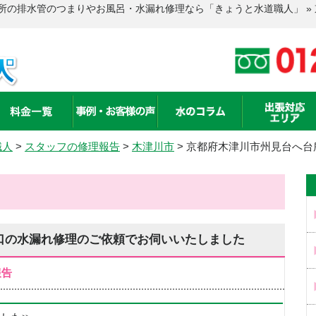
所の排水管のつまりやお風呂・水漏れ修理なら「きょうと水道職人」 »
職人
>
スタッフの修理報告
>
木津川市
>
京都府木津川市州見台へ台
口の水漏れ修理のご依頼でお伺いいたしました
報告