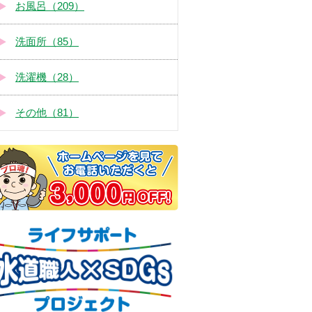
お風呂（209）
洗面所（85）
洗濯機（28）
その他（81）