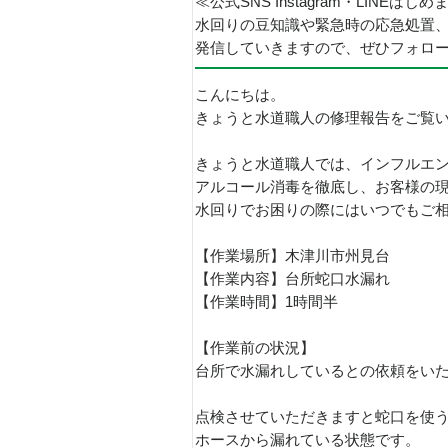
≪公式SNS Instagram・LINEはじ
水回りの豆知識や緊急時の応急処置
発信していきますので、ぜひフォロ
こんにちは。
きょうと水道職人の修理報告をご覧
きょうと水道職人では、インフルエ
アルコール消毒を徹底し、お客様の
水回りでお困りの際にはいつでもご
【作業場所】木津川市州見台
【作業内容】台所蛇口水漏れ
【作業時間】1時間半
【作業前の状況】
台所で水漏れしているとの依頼をい
点検させていただきますと蛇口を使
ホースから漏れている状態です。