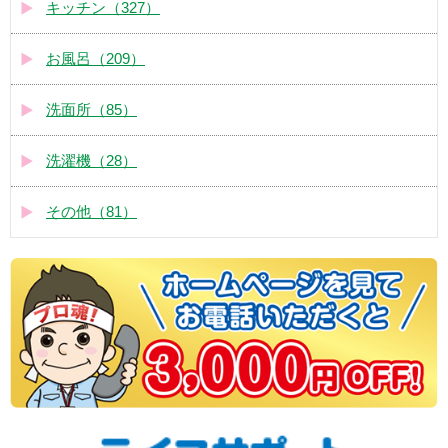
キッチン（327）
お風呂（209）
洗面所（85）
洗濯機（28）
その他（81）