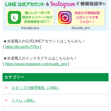
★水道職人の公式LINEアカウントはこちらから！
[
https://lin.ee/Xv7j7Ku
]
★水道職人のインスタグラムはこちらから！
[
https://www.instagram.com/suido_pro/
]
カテゴリー
スタッフの修理報告（1440）
トイレ（264）