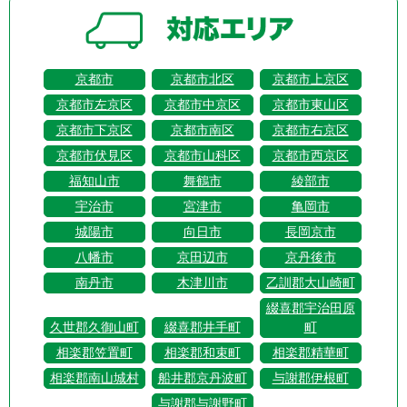
京都市
京都市北区
京都市上京区
京都市左京区
京都市中京区
京都市東山区
京都市下京区
京都市南区
京都市右京区
京都市伏見区
京都市山科区
京都市西京区
福知山市
舞鶴市
綾部市
宇治市
宮津市
亀岡市
城陽市
向日市
長岡京市
八幡市
京田辺市
京丹後市
南丹市
木津川市
乙訓郡大山崎町
綴喜郡宇治田原
久世郡久御山町
綴喜郡井手町
町
相楽郡笠置町
相楽郡和束町
相楽郡精華町
相楽郡南山城村
船井郡京丹波町
与謝郡伊根町
与謝郡与謝野町