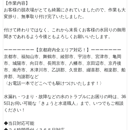
【作業内容】
お客様の脱衣場がとても綺麗にされていましたので、作業も大
変捗り、無事取り付け完了いたしました。
付けて終わりではなく、これから末長くお客様の水回りの御用
聞きであれるよう今後ともよろしくお願いいたします。
ーーーーーーー【京都府内全エリア対応！】ーーーーーーー
京都市、福知山市、舞鶴市、綾部市、宇治市、宮津市、亀岡
市、城陽市、向日市、長岡京市、八幡市、京田辺市、京丹後
市、南丹市、木津川市、乙訓郡、久世郡、綴喜郡、相楽郡、船
井郡、与謝郡など
〈お電話一本でどこへでも駆けつけいたします！〉
水漏れ・つまり・故障などの水のトラブルにお困りの時は、36
5日お伺い可能な「きょうと水道職人」まで、いつでもご相談
ください！
◆当日対応可能
◆２４時間受付／３６５日対応