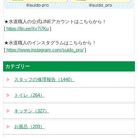
★水道職人の公式LINEアカウントはこちらから！
[
https://lin.ee/Xv7j7Ku
]
★水道職人のインスタグラムはこちらから！
[
https://www.instagram.com/suido_pro/
]
カテゴリー
スタッフの修理報告（1440）
トイレ（264）
キッチン（327）
お風呂（209）