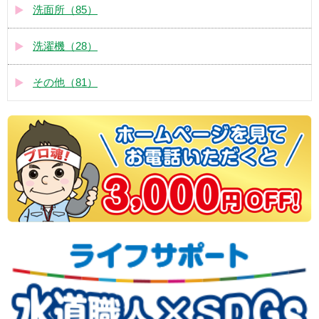
洗面所（85）
洗濯機（28）
その他（81）