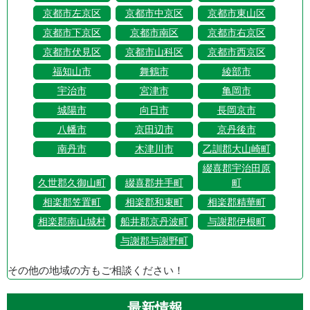
京都市左京区
京都市中京区
京都市東山区
京都市下京区
京都市南区
京都市右京区
京都市伏見区
京都市山科区
京都市西京区
福知山市
舞鶴市
綾部市
宇治市
宮津市
亀岡市
城陽市
向日市
長岡京市
八幡市
京田辺市
京丹後市
南丹市
木津川市
乙訓郡大山崎町
綴喜郡宇治田原
久世郡久御山町
綴喜郡井手町
町
相楽郡笠置町
相楽郡和束町
相楽郡精華町
相楽郡南山城村
船井郡京丹波町
与謝郡伊根町
与謝郡与謝野町
その他の地域の方もご相談ください！
最新情報