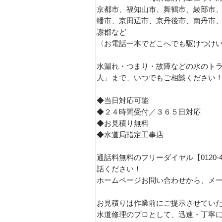
京都市、福知山市、舞鶴市、綾部市
幡市、京田辺市、京丹後市、南丹市
謝郡など
〈お電話一本でどこへでも駆けつけ
水漏れ・つまり・故障などの水のトラ
人」まで、いつでもご相談ください
◆当日対応可能
◆２４時間受付／３６５日対応
◆お見積り無料
◆水道局指定工事店
通話料無料のフリーダイヤル【0120-
話ください！
ホームページお問い合わせから、メ
お見積りは作業前にご提示させてい
水道修理のプロとして、迅速・丁寧