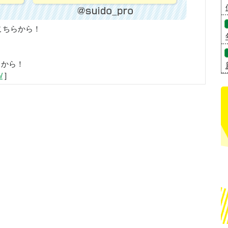
こちらから！
らから！
/
]