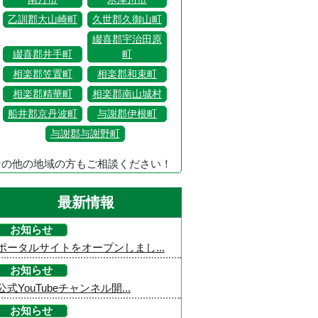
乙訓郡大山崎町
久世郡久御山町
綴喜郡宇治田原
綴喜郡井手町
町
相楽郡笠置町
相楽郡和束町
相楽郡精華町
相楽郡南山城村
船井郡京丹波町
与謝郡伊根町
与謝郡与謝野町
その他の地域の方もご相談ください！
最新情報
お知らせ
ポータルサイトをオープンしまし...
お知らせ
公式YouTubeチャンネル開...
お知らせ