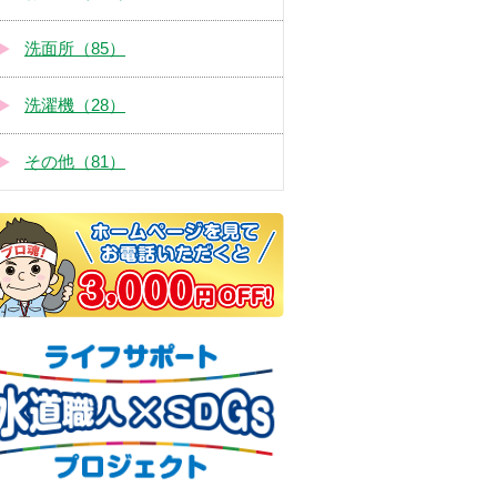
洗面所（85）
洗濯機（28）
その他（81）