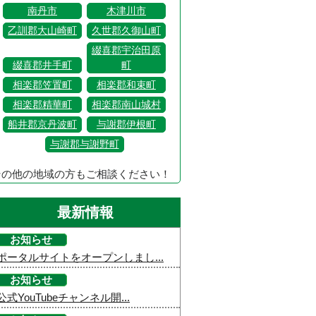
南丹市
木津川市
乙訓郡大山崎町
久世郡久御山町
綴喜郡宇治田原
綴喜郡井手町
町
相楽郡笠置町
相楽郡和束町
相楽郡精華町
相楽郡南山城村
船井郡京丹波町
与謝郡伊根町
与謝郡与謝野町
その他の地域の方もご相談ください！
最新情報
お知らせ
ポータルサイトをオープンしまし...
お知らせ
公式YouTubeチャンネル開...