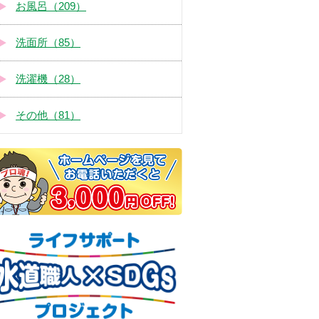
お風呂（209）
洗面所（85）
洗濯機（28）
その他（81）