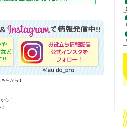
こちらから！
らから！
/
]