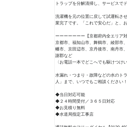
トラップを分解清掃し、サービスで
洗濯機を元の位置に戻して試運転さ
業完了です。「これで安心だ」と、
ーーーーーーー【京都府内全エリア
京都市、福知山市、舞鶴市、綾部市
幡市、京田辺市、京丹後市、南丹市
謝郡など
〈お電話一本でどこへでも駆けつけ
水漏れ・つまり・故障などの水のトラ
人」まで、いつでもご相談ください
◆当日対応可能
◆２４時間受付／３６５日対応
◆お見積り無料
◆水道局指定工事店