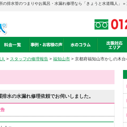
所の排水管のつまりやお風呂・水漏れ修理なら「きょうと水道職人」 »
職人
>
スタッフの修理報告
>
福知山市
>
京都府福知山市かしの木台
濯排水の水漏れ修理依頼でお伺いしました。
報告