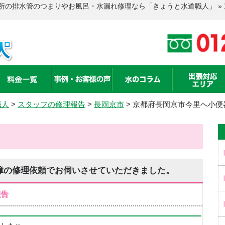
所の排水管のつまりやお風呂・水漏れ修理なら「きょうと水道職人」 »
職人
>
スタッフの修理報告
>
長岡京市
>
京都府長岡京市今里へ小便
障の修理依頼でお伺いさせていただきました。
報告