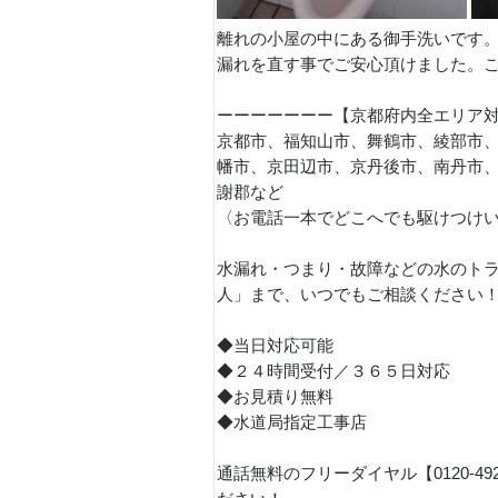
離れの小屋の中にある御手洗いです
漏れを直す事でご安心頂けました。
ーーーーーーー【京都府内全エリア
京都市、福知山市、舞鶴市、綾部市
幡市、京田辺市、京丹後市、南丹市
謝郡など
〈お電話一本でどこへでも駆けつけ
水漏れ・つまり・故障などの水のトラ
人」まで、いつでもご相談ください
◆当日対応可能
◆２４時間受付／３６５日対応
◆お見積り無料
◆水道局指定工事店
通話無料のフリーダイヤル【0120-4