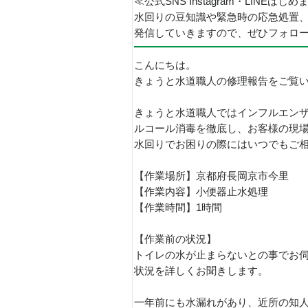
≪公式SNS Instagram・LINEはじ
水回りの豆知識や緊急時の応急処置
発信していきますので、ぜひフォロ
こんにちは。
きょうと水道職人の修理報告をご覧
きょうと水道職人ではインフルエン
ルコール消毒を徹底し、お客様の現
水回りでお困りの際にはいつでもご
【作業場所】京都府長岡京市今里
【作業内容】小便器止水処理
【作業時間】1時間
【作業前の状況】
トイレの水が止まらないとの事でお
状況を詳しくお聞きします。
一年前にも水漏れがあり、近所の知