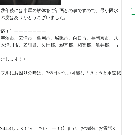
l
。数年後には小屋の解体をご計画との事ですので、最小限水
この度はありがとうございました。
対応！】ーーーーーーー
、宇治市、宮津市、亀岡市、城陽市、向日市、長岡京市、八
、木津川市、乙訓郡、久世郡、綴喜郡、相楽郡、船井郡、与
いたします！〉
ブルにお困りの時は、365日お伺い可能な「きょうと水道職
！
92-315(しょくにん、さいこー！)】まで、お気軽にお電話く