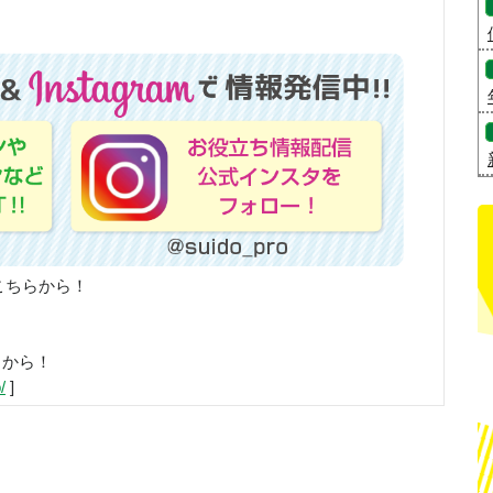
こちらから！
らから！
/
]