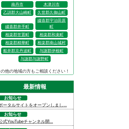
南丹市
木津川市
乙訓郡大山崎町
久世郡久御山町
綴喜郡宇治田原
綴喜郡井手町
町
相楽郡笠置町
相楽郡和束町
相楽郡精華町
相楽郡南山城村
船井郡京丹波町
与謝郡伊根町
与謝郡与謝野町
その他の地域の方もご相談ください！
最新情報
お知らせ
ポータルサイトをオープンしまし...
お知らせ
公式YouTubeチャンネル開...