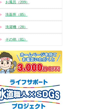
お風呂（209）
洗面所（85）
洗濯機（28）
その他（81）