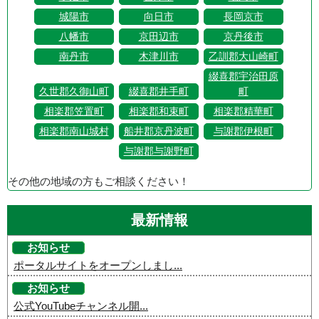
城陽市
向日市
長岡京市
八幡市
京田辺市
京丹後市
南丹市
木津川市
乙訓郡大山崎町
綴喜郡宇治田原
久世郡久御山町
綴喜郡井手町
町
相楽郡笠置町
相楽郡和束町
相楽郡精華町
相楽郡南山城村
船井郡京丹波町
与謝郡伊根町
与謝郡与謝野町
その他の地域の方もご相談ください！
最新情報
お知らせ
ポータルサイトをオープンしまし...
お知らせ
公式YouTubeチャンネル開...