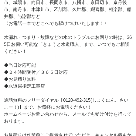
市、城陽市、向日市、長岡京市、八幡市、京田辺市、京丹後
市、南丹市、木津川市、乙訓郡、久世郡、綴喜郡、相楽郡、船
井郡、与謝郡など
〈お電話一本でどこへでも駆けつけいたします！〉
水漏れ・つまり・故障などの水のトラブルにお困りの時は、36
5日お伺い可能な「きょうと水道職人」まで、いつでもご相談
ください！
◆当日対応可能
◆２４時間受付／３６５日対応
◆お見積り無料
◆水道局指定工事店
通話無料のフリーダイヤル【0120-492-315(しょくにん、さい
こー！)】まで、お気軽にお電話ください！
ホームページお問い合わせから、メールでも受け付けを行って
おります。
お見積りは作業前にご提示させていただき、キャンセル料もか