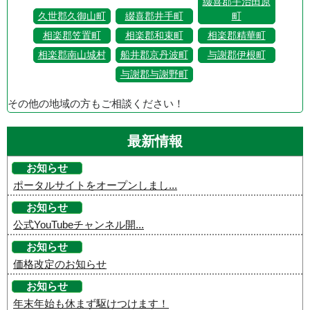
綴喜郡宇治田原
久世郡久御山町
綴喜郡井手町
町
相楽郡笠置町
相楽郡和束町
相楽郡精華町
相楽郡南山城村
船井郡京丹波町
与謝郡伊根町
与謝郡与謝野町
その他の地域の方もご相談ください！
最新情報
お知らせ
ポータルサイトをオープンしまし...
お知らせ
公式YouTubeチャンネル開...
お知らせ
価格改定のお知らせ
お知らせ
年末年始も休まず駆けつけます！