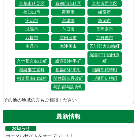
京都市伏見区
京都市山科区
京都市西京区
福知山市
舞鶴市
綾部市
宇治市
宮津市
亀岡市
城陽市
向日市
長岡京市
八幡市
京田辺市
京丹後市
南丹市
木津川市
乙訓郡大山崎町
綴喜郡宇治田原
久世郡久御山町
綴喜郡井手町
町
相楽郡笠置町
相楽郡和束町
相楽郡精華町
相楽郡南山城村
船井郡京丹波町
与謝郡伊根町
与謝郡与謝野町
その他の地域の方もご相談ください！
最新情報
お知らせ
ポータルサイトをオープンしまし...