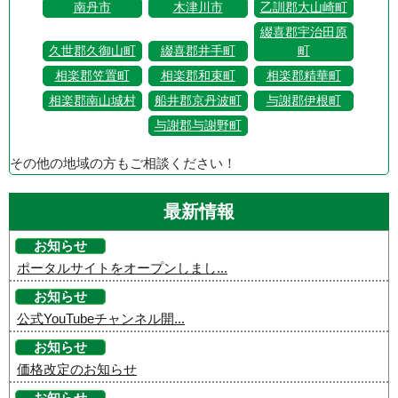
南丹市
木津川市
乙訓郡大山崎町
綴喜郡宇治田原
久世郡久御山町
綴喜郡井手町
町
相楽郡笠置町
相楽郡和束町
相楽郡精華町
相楽郡南山城村
船井郡京丹波町
与謝郡伊根町
与謝郡与謝野町
その他の地域の方もご相談ください！
最新情報
お知らせ
ポータルサイトをオープンしまし...
お知らせ
公式YouTubeチャンネル開...
お知らせ
価格改定のお知らせ