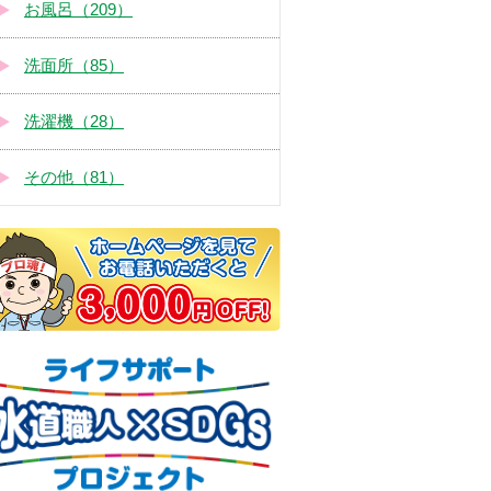
お風呂（209）
洗面所（85）
洗濯機（28）
その他（81）