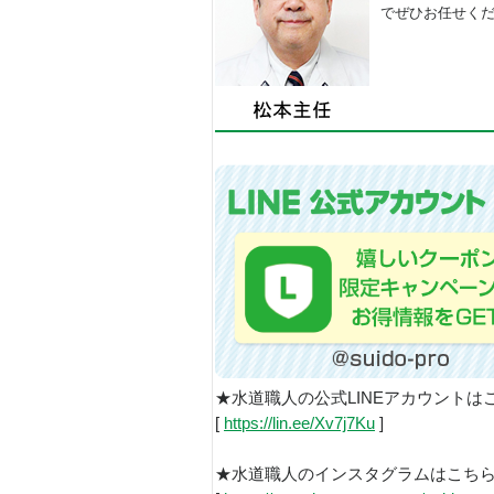
でぜひお任せく
★水道職人の公式LINEアカウントは
[
https://lin.ee/Xv7j7Ku
]
★水道職人のインスタグラムはこち