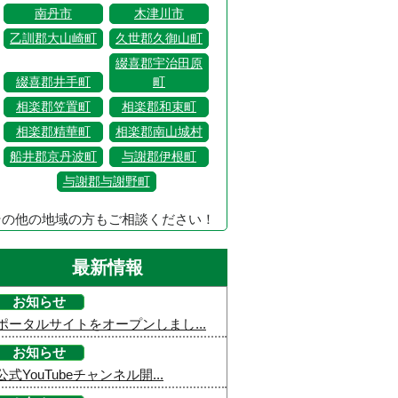
南丹市
木津川市
乙訓郡大山崎町
久世郡久御山町
綴喜郡宇治田原
綴喜郡井手町
町
相楽郡笠置町
相楽郡和束町
相楽郡精華町
相楽郡南山城村
船井郡京丹波町
与謝郡伊根町
与謝郡与謝野町
その他の地域の方もご相談ください！
最新情報
お知らせ
ポータルサイトをオープンしまし...
お知らせ
公式YouTubeチャンネル開...