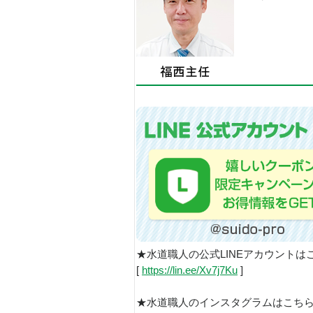
★水道職人の公式LINEアカウントは
[
https://lin.ee/Xv7j7Ku
]
★水道職人のインスタグラムはこち