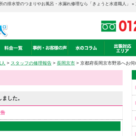
所の排水管のつまりやお風呂・水漏れ修理なら「きょうと水道職人」 »
職人
>
スタッフの修理報告
>
長岡京市
>
京都府長岡京市野添へお伺
しました。
報告