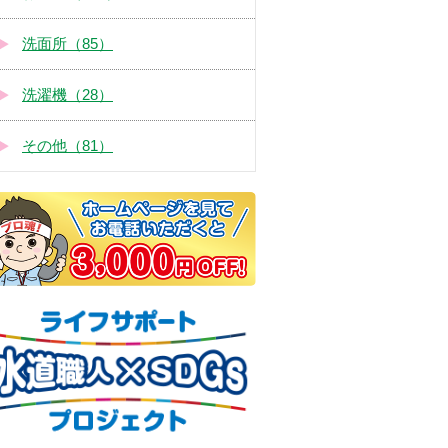
洗面所（85）
洗濯機（28）
その他（81）