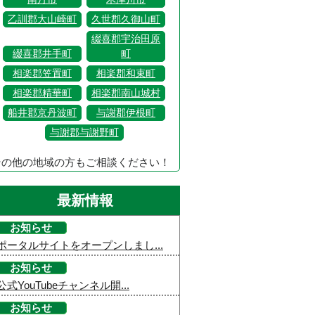
乙訓郡大山崎町
久世郡久御山町
綴喜郡宇治田原
綴喜郡井手町
町
相楽郡笠置町
相楽郡和束町
相楽郡精華町
相楽郡南山城村
船井郡京丹波町
与謝郡伊根町
与謝郡与謝野町
その他の地域の方もご相談ください！
最新情報
お知らせ
ポータルサイトをオープンしまし...
お知らせ
公式YouTubeチャンネル開...
お知らせ