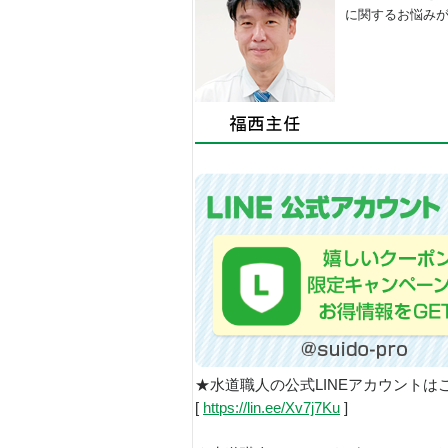
に関するお悩み
★水道職人の公式LINEアカウントは
[
https://lin.ee/Xv7j7Ku
]