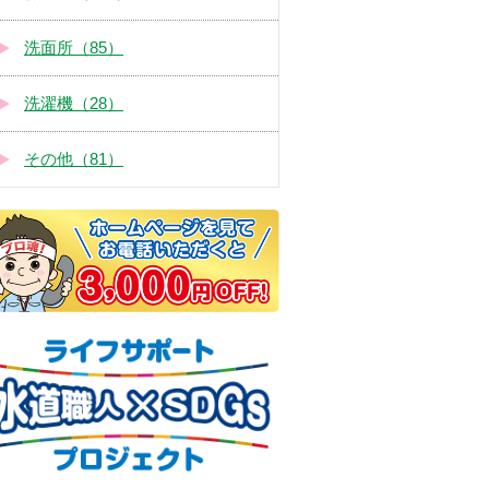
洗面所（85）
洗濯機（28）
その他（81）