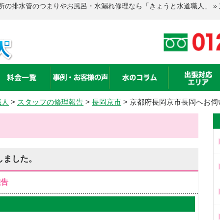
所の排水管のつまりやお風呂・水漏れ修理なら「きょうと水道職人」 »
職人
>
スタッフの修理報告
>
長岡京市
>
京都府長岡京市長岡へお伺
しました。
報告