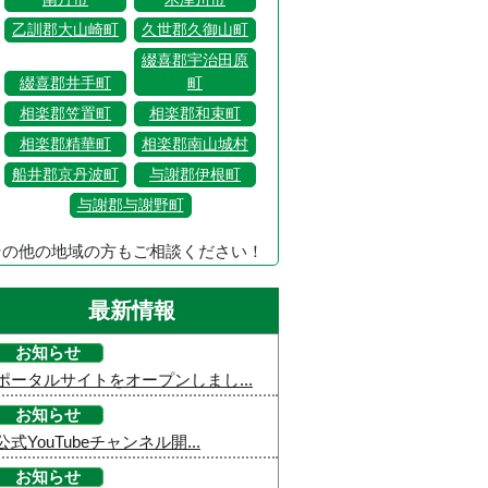
乙訓郡大山崎町
久世郡久御山町
綴喜郡宇治田原
綴喜郡井手町
町
相楽郡笠置町
相楽郡和束町
相楽郡精華町
相楽郡南山城村
船井郡京丹波町
与謝郡伊根町
与謝郡与謝野町
その他の地域の方もご相談ください！
最新情報
お知らせ
ポータルサイトをオープンしまし...
お知らせ
公式YouTubeチャンネル開...
お知らせ