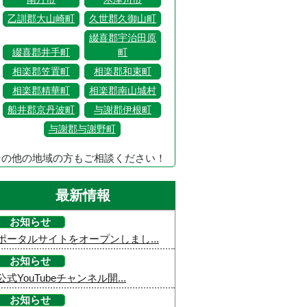
乙訓郡大山崎町
久世郡久御山町
綴喜郡宇治田原
綴喜郡井手町
町
相楽郡笠置町
相楽郡和束町
相楽郡精華町
相楽郡南山城村
船井郡京丹波町
与謝郡伊根町
与謝郡与謝野町
その他の地域の方もご相談ください！
最新情報
お知らせ
ポータルサイトをオープンしまし...
お知らせ
公式YouTubeチャンネル開...
お知らせ