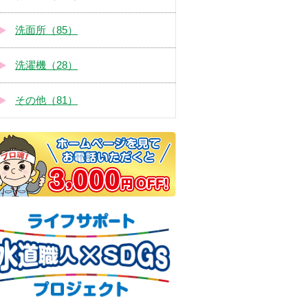
洗面所（85）
洗濯機（28）
その他（81）