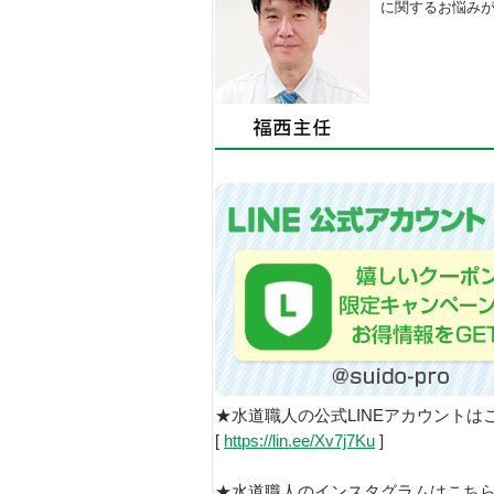
に関するお悩み
★水道職人の公式LINEアカウントは
[
https://lin.ee/Xv7j7Ku
]
★水道職人のインスタグラムはこち