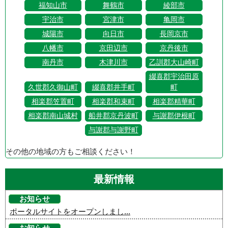
福知山市
舞鶴市
綾部市
宇治市
宮津市
亀岡市
城陽市
向日市
長岡京市
八幡市
京田辺市
京丹後市
南丹市
木津川市
乙訓郡大山崎町
綴喜郡宇治田原
久世郡久御山町
綴喜郡井手町
町
相楽郡笠置町
相楽郡和束町
相楽郡精華町
相楽郡南山城村
船井郡京丹波町
与謝郡伊根町
与謝郡与謝野町
その他の地域の方もご相談ください！
最新情報
お知らせ
ポータルサイトをオープンしまし...