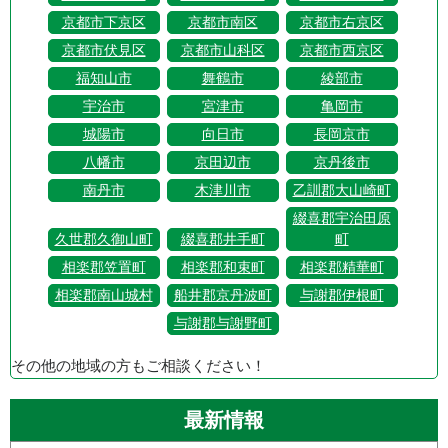
京都市下京区
京都市南区
京都市右京区
京都市伏見区
京都市山科区
京都市西京区
福知山市
舞鶴市
綾部市
宇治市
宮津市
亀岡市
城陽市
向日市
長岡京市
八幡市
京田辺市
京丹後市
南丹市
木津川市
乙訓郡大山崎町
綴喜郡宇治田原
久世郡久御山町
綴喜郡井手町
町
相楽郡笠置町
相楽郡和束町
相楽郡精華町
相楽郡南山城村
船井郡京丹波町
与謝郡伊根町
与謝郡与謝野町
その他の地域の方もご相談ください！
最新情報