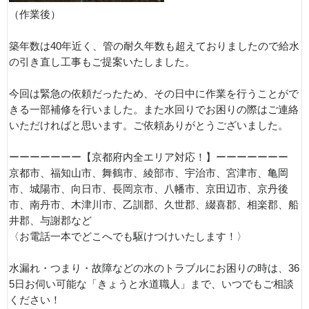
（作業後）
築年数は40年近く、管の耐久年数も超えておりましたので給水
の引き直し工事もご提案いたしました。
今回は緊急の依頼だったため、その日中に作業を行うことがで
きる一部補修を行いました。また水回りでお困りの際はご連絡
いただければと思います。ご依頼ありがとうございました。
ーーーーーーー【京都府内全エリア対応！】ーーーーーーー
京都市、福知山市、舞鶴市、綾部市、宇治市、宮津市、亀岡
市、城陽市、向日市、長岡京市、八幡市、京田辺市、京丹後
市、南丹市、木津川市、乙訓郡、久世郡、綴喜郡、相楽郡、船
井郡、与謝郡など
〈お電話一本でどこへでも駆けつけいたします！〉
水漏れ・つまり・故障などの水のトラブルにお困りの時は、36
5日お伺い可能な「きょうと水道職人」まで、いつでもご相談
ください！