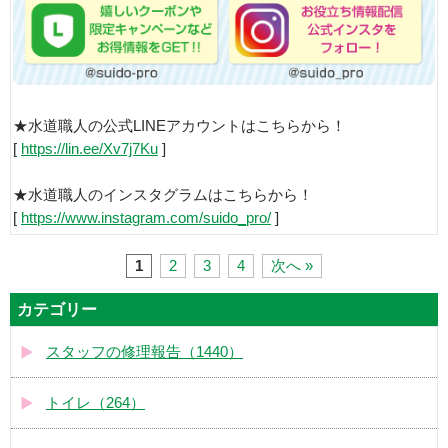
★水道職人の公式LINEアカウントはこちらから！
[
https://lin.ee/Xv7j7Ku
]
★水道職人のインスタグラムはこちらから！
[
https://www.instagram.com/suido_pro/
]
1
2
3
4
次へ »
カテゴリー
スタッフの修理報告（1440）
トイレ（264）