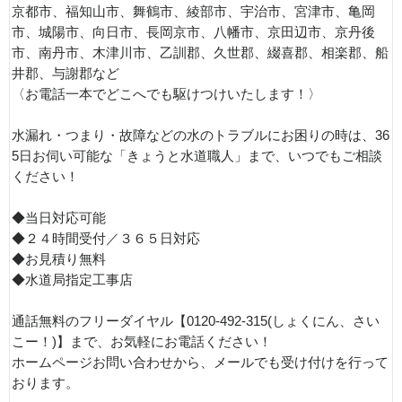
京都市、福知山市、舞鶴市、綾部市、宇治市、宮津市、亀岡
市、城陽市、向日市、長岡京市、八幡市、京田辺市、京丹後
市、南丹市、木津川市、乙訓郡、久世郡、綴喜郡、相楽郡、船
井郡、与謝郡など
〈お電話一本でどこへでも駆けつけいたします！〉
水漏れ・つまり・故障などの水のトラブルにお困りの時は、36
5日お伺い可能な「きょうと水道職人」まで、いつでもご相談
ください！
◆当日対応可能
◆２４時間受付／３６５日対応
◆お見積り無料
◆水道局指定工事店
通話無料のフリーダイヤル【0120-492-315(しょくにん、さい
こー！)】まで、お気軽にお電話ください！
ホームページお問い合わせから、メールでも受け付けを行って
おります。