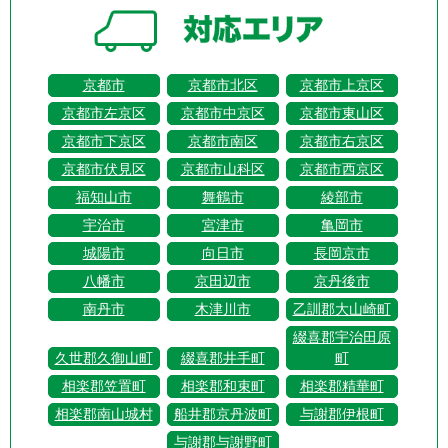
京都市
京都市北区
京都市上京区
京都市左京区
京都市中京区
京都市東山区
京都市下京区
京都市南区
京都市右京区
京都市伏見区
京都市山科区
京都市西京区
福知山市
舞鶴市
綾部市
宇治市
宮津市
亀岡市
城陽市
向日市
長岡京市
八幡市
京田辺市
京丹後市
南丹市
木津川市
乙訓郡大山崎町
綴喜郡宇治田原
久世郡久御山町
綴喜郡井手町
町
相楽郡笠置町
相楽郡和束町
相楽郡精華町
相楽郡南山城村
船井郡京丹波町
与謝郡伊根町
与謝郡与謝野町