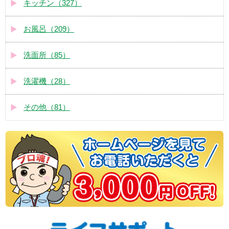
キッチン（327）
お風呂（209）
洗面所（85）
洗濯機（28）
その他（81）