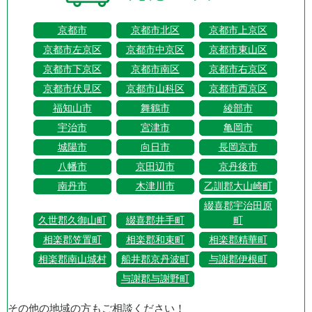
京都市
京都市北区
京都市上京区
京都市左京区
京都市中京区
京都市東山区
京都市下京区
京都市南区
京都市右京区
京都市伏見区
京都市山科区
京都市西京区
福知山市
舞鶴市
綾部市
宇治市
宮津市
亀岡市
城陽市
向日市
長岡京市
八幡市
京田辺市
京丹後市
南丹市
木津川市
乙訓郡大山崎町
綴喜郡宇治田原
久世郡久御山町
綴喜郡井手町
町
相楽郡笠置町
相楽郡和束町
相楽郡精華町
相楽郡南山城村
船井郡京丹波町
与謝郡伊根町
与謝郡与謝野町
その他の地域の方もご相談ください！