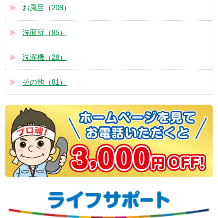
お風呂（209）
洗面所（85）
洗濯機（28）
その他（81）