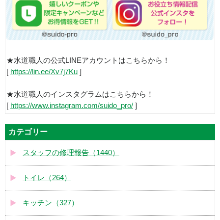
★水道職人の公式LINEアカウントはこちらから！
[
https://lin.ee/Xv7j7Ku
]
★水道職人のインスタグラムはこちらから！
[
https://www.instagram.com/suido_pro/
]
カテゴリー
スタッフの修理報告（1440）
トイレ（264）
キッチン（327）