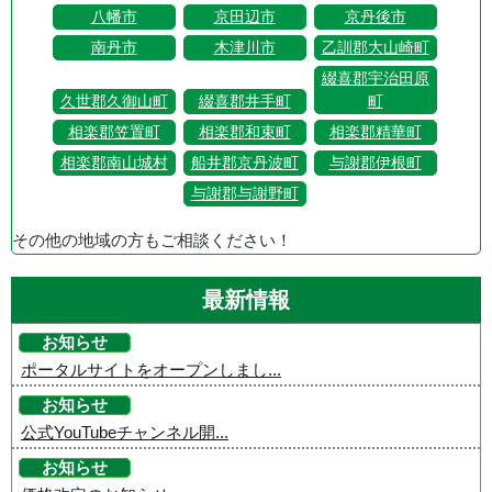
八幡市
京田辺市
京丹後市
南丹市
木津川市
乙訓郡大山崎町
綴喜郡宇治田原
久世郡久御山町
綴喜郡井手町
町
相楽郡笠置町
相楽郡和束町
相楽郡精華町
相楽郡南山城村
船井郡京丹波町
与謝郡伊根町
与謝郡与謝野町
その他の地域の方もご相談ください！
最新情報
お知らせ
ポータルサイトをオープンしまし...
お知らせ
公式YouTubeチャンネル開...
お知らせ