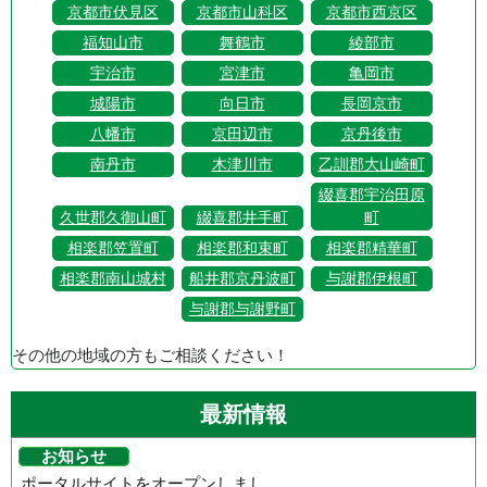
京都市伏見区
京都市山科区
京都市西京区
福知山市
舞鶴市
綾部市
宇治市
宮津市
亀岡市
城陽市
向日市
長岡京市
八幡市
京田辺市
京丹後市
南丹市
木津川市
乙訓郡大山崎町
綴喜郡宇治田原
久世郡久御山町
綴喜郡井手町
町
相楽郡笠置町
相楽郡和束町
相楽郡精華町
相楽郡南山城村
船井郡京丹波町
与謝郡伊根町
与謝郡与謝野町
その他の地域の方もご相談ください！
最新情報
お知らせ
ポータルサイトをオープンしまし...