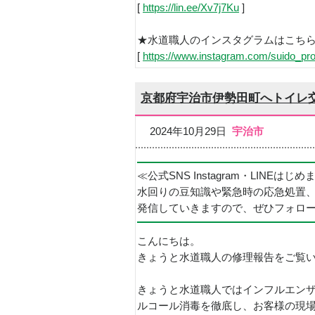
[
https://lin.ee/Xv7j7Ku
]
★水道職人のインスタグラムはこち
[
https://www.instagram.com/suido_pro
京都府宇治市伊勢田町へトイレ
2024年10月29日
宇治市
≪公式SNS Instagram・LINEはじ
水回りの豆知識や緊急時の応急処置
発信していきますので、ぜひフォロ
こんにちは。
きょうと水道職人の修理報告をご覧
きょうと水道職人ではインフルエン
ルコール消毒を徹底し、お客様の現