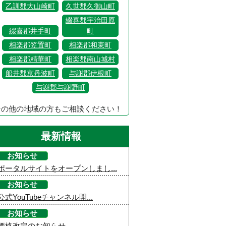
乙訓郡大山崎町
久世郡久御山町
綴喜郡宇治田原
綴喜郡井手町
町
相楽郡笠置町
相楽郡和束町
相楽郡精華町
相楽郡南山城村
船井郡京丹波町
与謝郡伊根町
与謝郡与謝野町
その他の地域の方もご相談ください！
最新情報
お知らせ
ポータルサイトをオープンしまし...
お知らせ
公式YouTubeチャンネル開...
お知らせ
価格改定のお知らせ