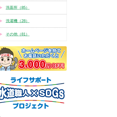
洗面所（85）
洗濯機（28）
その他（81）