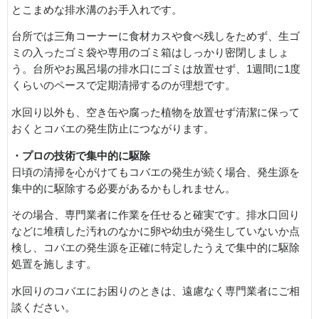
とこまめな排水溝のお手入れです。
台所では三角コーナーに食材カスや食べ残しをためず、生ゴ
ミの入ったゴミ袋や専用のゴミ箱はしっかり密閉しましょ
う。台所やお風呂場の排水口にゴミは放置せず、1週間に1度
くらいのペースで定期清掃するのが理想です。
水回り以外も、空き缶や腐った植物を放置せず清潔に保って
おくとコバエの発生防止につながります。
・プロの技術で集中的に駆除
日頃の清掃を心がけてもコバエの発生が続く場合、発生源を
集中的に駆除する必要があるかもしれません。
その場合、専門業者に作業を任せると確実です。排水口回り
などに堆積した汚れのなかに卵や幼虫が発生していないか点
検し、コバエの発生源を正確に特定したうえで集中的に駆除
処置を施します。
水回りのコバエにお困りのときは、遠慮なく専門業者にご相
談ください。