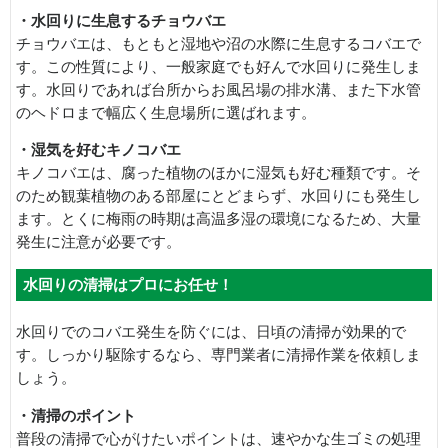
・水回りに生息するチョウバエ
チョウバエは、もともと湿地や沼の水際に生息するコバエで
す。この性質により、一般家庭でも好んで水回りに発生しま
す。水回りであれば台所からお風呂場の排水溝、また下水管
のヘドロまで幅広く生息場所に選ばれます。
・湿気を好むキノコバエ
キノコバエは、腐った植物のほかに湿気も好む種類です。そ
のため観葉植物のある部屋にとどまらず、水回りにも発生し
ます。とくに梅雨の時期は高温多湿の環境になるため、大量
発生に注意が必要です。
水回りの清掃はプロにお任せ！
水回りでのコバエ発生を防ぐには、日頃の清掃が効果的で
す。しっかり駆除するなら、専門業者に清掃作業を依頼しま
しょう。
・清掃のポイント
普段の清掃で心がけたいポイントは、速やかな生ゴミの処理