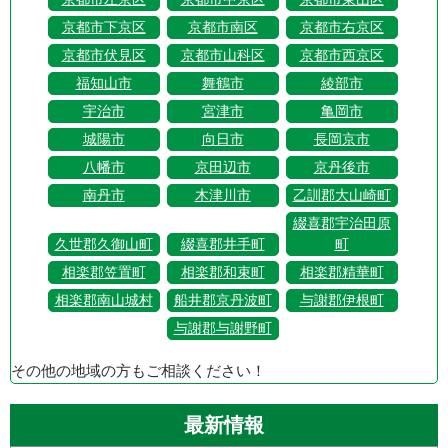
京都市下京区
京都市南区
京都市右京区
京都市伏見区
京都市山科区
京都市西京区
福知山市
舞鶴市
綾部市
宇治市
宮津市
亀岡市
城陽市
向日市
長岡京市
八幡市
京田辺市
京丹後市
南丹市
木津川市
乙訓郡大山崎町
綴喜郡宇治田原
久世郡久御山町
綴喜郡井手町
町
相楽郡笠置町
相楽郡和束町
相楽郡精華町
相楽郡南山城村
船井郡京丹波町
与謝郡伊根町
与謝郡与謝野町
その他の地域の方もご相談ください！
最新情報