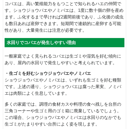
コバエは、高い繁殖能力をもつことで知られるハエの仲間で
す。ショウジョウバエやノミバエは、1度に数十個の卵を産め
ます。ふ化するまで早ければ2週間前後であり、ふ化後の成虫
も数日あれば産卵できます。短期間で連鎖的に産卵する可能
性があり、大量発生には注意が必要です。
水回りでコバエが発生しやすい理由
一般家庭でよく見られるコバエは生ゴミや湿気を好む傾向に
あり、屋内の水回りで発生しやすいと考えられています。
・生ゴミを好むショウジョウバエやノミバエ
ショウジョウバエやノミバエは、いずれも生ゴミを好む種類
です。上述の通り、ショウジョウバエは腐った果実、ノミバ
エは肉類によく生息しています。
多くの家庭では、調理の食材カスや料理の食べ残しを台所の
三角コーナーや生ゴミ用のゴミ箱に廃棄しているでしょう。
この場合、ショウジョウバエやノミバエは水回りのなかでも
生ゴミがたまりやすい台所によく姿を現します。