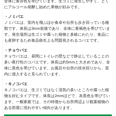
全体に黄赤色を帯びています。生ゴミに発生しやすく、とく
にアルコール発酵し始めた果物が好みです。
・ノミバエ
ノミバエは、室内を飛ぶほか食卓や台所も歩き回っている種
類です。体長は3mm前後であり、全体に黄褐色を帯びていま
す。発生場所は生ゴミや腐った植物と多岐にわたり、食品に
も産卵するため食品衛生上も問題視されるコバエです。
・チョウバエ
チョウバエは、昼間にトイレの壁などで静止していることの
多い夜行性のコバエです。体長は約5mmと大きめであり、全
体に黒色を帯びています。お風呂や台所の排水回りから、室
内に侵入すると見られています。
・キノコバエ
キノコバエは、生ゴミではなく湿気の多いところや腐った植
物を好むタイプです。体長は2mmほどで、灰黒色を帯びてい
ます。一般家庭では、その特徴から台所周辺より観葉植物の
ある部屋に現れやすい傾向があります。