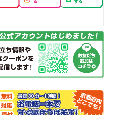
る
る
する