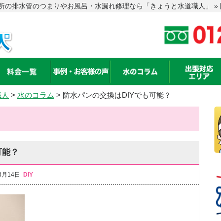
の排水管のつまりやお風呂・水漏れ修理なら「きょうと水道職人」 » 
職人
>
水のコラム
>
防水パンの交換はDIYでも可能？
可能？
3月14日
DIY