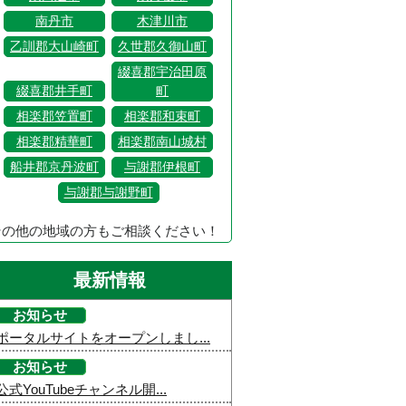
南丹市
木津川市
乙訓郡大山崎町
久世郡久御山町
綴喜郡宇治田原
綴喜郡井手町
町
相楽郡笠置町
相楽郡和束町
相楽郡精華町
相楽郡南山城村
船井郡京丹波町
与謝郡伊根町
与謝郡与謝野町
その他の地域の方もご相談ください！
最新情報
お知らせ
ポータルサイトをオープンしまし...
お知らせ
公式YouTubeチャンネル開...