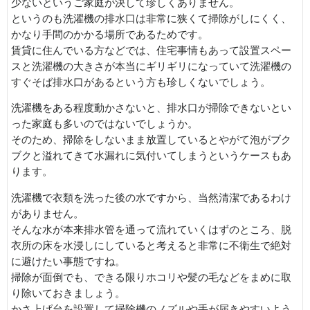
少ないというご家庭が決して珍しくありません。
というのも洗濯機の排水口は非常に狭くて掃除がしにくく、
かなり手間のかかる場所であるためです。
賃貸に住んでいる方などでは、住宅事情もあって設置スペー
スと洗濯機の大きさが本当にギリギリになっていて洗濯機の
すぐそば排水口があるという方も珍しくないでしょう。
洗濯機をある程度動かさないと、排水口が掃除できないとい
った家庭も多いのではないでしょうか。
そのため、掃除をしないまま放置しているとやがて泡がブク
ブクと溢れてきて水漏れに気付いてしまうというケースもあ
ります。
洗濯機で衣類を洗った後の水ですから、当然清潔であるわけ
がありません。
そんな水が本来排水管を通って流れていくはずのところ、脱
衣所の床を水浸しにしていると考えると非常に不衛生で絶対
に避けたい事態ですね。
掃除が面倒でも、できる限りホコリや髪の毛などをまめに取
り除いておきましょう。
かさ上げ台を設置して掃除機のノズルや手が届きやすいよう