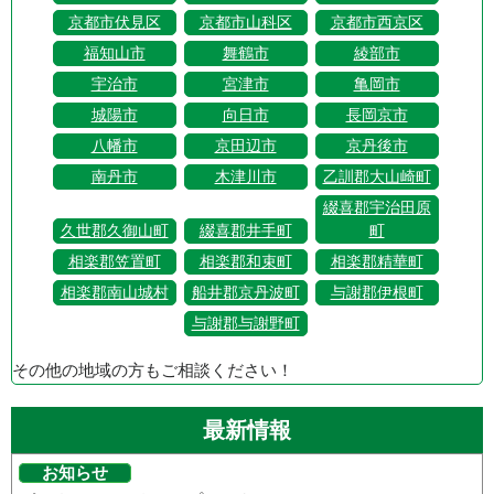
京都市伏見区
京都市山科区
京都市西京区
福知山市
舞鶴市
綾部市
宇治市
宮津市
亀岡市
城陽市
向日市
長岡京市
八幡市
京田辺市
京丹後市
南丹市
木津川市
乙訓郡大山崎町
綴喜郡宇治田原
久世郡久御山町
綴喜郡井手町
町
相楽郡笠置町
相楽郡和束町
相楽郡精華町
相楽郡南山城村
船井郡京丹波町
与謝郡伊根町
与謝郡与謝野町
その他の地域の方もご相談ください！
最新情報
お知らせ