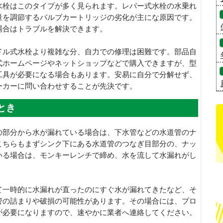
水栓はこのタイプが多く見られます。レバー式水栓の水乗れ
量を調節するバルブカートリッジの劣化が主にな原因です。
場合はトラブルを解決できます。
ドル式水栓より複雑な分、自力での修理は困難です。部品自
式ホームページやネットショップなどで購入できますが、型
工具が必要になる場合もあります。安易に自分で分解せず、
ーカーに問い合わせすることが先決です。
とき
の部分から水が漏れている場合は、下水管などの水道管のナ
こちらもまずシンク下にある水道管のつなぎ目部分の、ナッ
いる場合は、モンキーレンチで締め、水を流して水漏れがし
。
て一時的に水漏れが直ったのにすぐ水が漏れてきたなど、そ
管の詰まりや破損の可能性があります。その場合には、プロ
が必要になりますので、速やかに業者へ連絡してください。