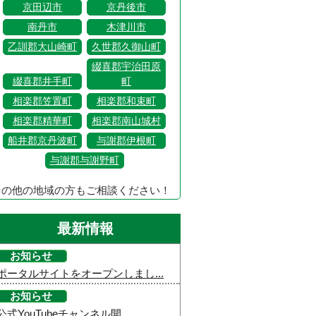
京田辺市
京丹後市
南丹市
木津川市
乙訓郡大山崎町
久世郡久御山町
綴喜郡宇治田原
綴喜郡井手町
町
相楽郡笠置町
相楽郡和束町
相楽郡精華町
相楽郡南山城村
船井郡京丹波町
与謝郡伊根町
与謝郡与謝野町
その他の地域の方もご相談ください！
最新情報
お知らせ
ポータルサイトをオープンしまし...
お知らせ
公式YouTubeチャンネル開...