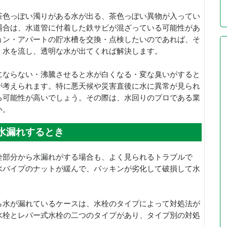
茶色っぽい濁りがある水が出る、茶色っぽい異物が入ってい
場合は、水道管に付着した鉄サビが混ざっている可能性があ
ョン・アパートの貯水槽を交換・点検したいのであれば、そ
く水を流し、透明な水が出てくれば解決します。
にならない・沸騰させると水が白くなる・変な臭いがすると
が考えられます。特に悪天候や災害直後に水に異常が見られ
る可能性が高いでしょう。その際は、水回りのプロである業
い。
水漏れするとき
栓部分から水漏れがする場合も、よく見られるトラブルで
水パイプのナットが緩んで、パッキンが劣化して破損して水
ら水が漏れているケースは、水栓のタイプによって対処法が
水栓とレバー式水栓の二つのタイプがあり、タイプ別の対処