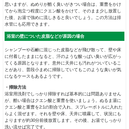
思いますが、ぬめりが酷く臭いがきつい場合は、重曹をかけ
てから泡立つ程度にクエン酸をかけて、そのまま少し放置し
た後、お湯で強めに流しきると良いでしょう。この方法は排
水管にも応用できます。
浴室の壁についた皮脂などが原因の場合
シャンプーや石鹸に混じった皮脂などが飛び散って、壁や床
に付着したままになると、汗のような酸っぱい臭いが広がっ
てくる原因となります。意外に天井にも汚れがついているこ
とがあり、普段小まめに掃除していてもこのような臭いが気
になるケースもあるようです。
・掃除方法
浴室用洗剤でしっかり掃除すれば基本的には問題ありません
が、酷い場合はクエン酸と重曹を使いましょう。ぬるま湯に
クエン酸と重曹を2:1の割合で入れ、スプレーボトルに入れた
らよく混ぜます。それを壁や床、天井に噴霧して、状況にも
よりますが約30分前後放置します。その後、お湯でしっかり
洗い流せば完了です。