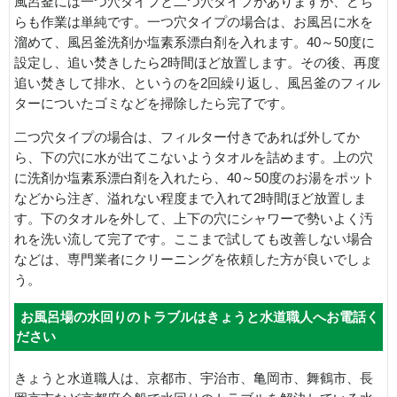
風呂釜には一つ穴タイプと二つ穴タイプがありますが、どち
らも作業は単純です。一つ穴タイプの場合は、お風呂に水を
溜めて、風呂釜洗剤か塩素系漂白剤を入れます。40～50度に
設定し、追い焚きしたら2時間ほど放置します。その後、再度
追い焚きして排水、というのを2回繰り返し、風呂釜のフィル
ターについたゴミなどを掃除したら完了です。
二つ穴タイプの場合は、フィルター付きであれば外してか
ら、下の穴に水が出てこないようタオルを詰めます。上の穴
に洗剤か塩素系漂白剤を入れたら、40～50度のお湯をポット
などから注ぎ、溢れない程度まで入れて2時間ほど放置しま
す。下のタオルを外して、上下の穴にシャワーで勢いよく汚
れを洗い流して完了です。ここまで試しても改善しない場合
などは、専門業者にクリーニングを依頼した方が良いでしょ
う。
お風呂場の水回りのトラブルはきょうと水道職人へお電話く
ださい
きょうと水道職人は、京都市、宇治市、亀岡市、舞鶴市、長