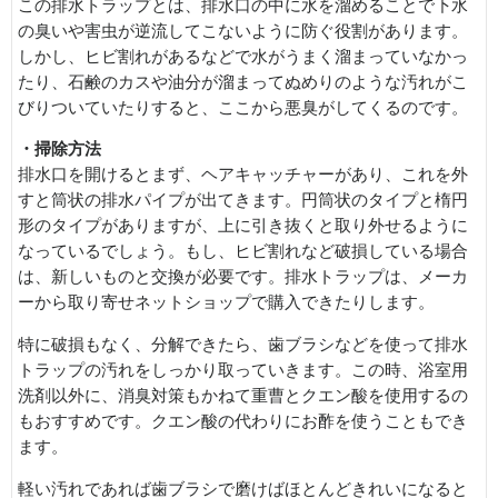
この排水トラップとは、排水口の中に水を溜めることで下水
の臭いや害虫が逆流してこないように防ぐ役割があります。
しかし、ヒビ割れがあるなどで水がうまく溜まっていなかっ
たり、石鹸のカスや油分が溜まってぬめりのような汚れがこ
びりついていたりすると、ここから悪臭がしてくるのです。
・掃除方法
排水口を開けるとまず、ヘアキャッチャーがあり、これを外
すと筒状の排水パイプが出てきます。円筒状のタイプと楕円
形のタイプがありますが、上に引き抜くと取り外せるように
なっているでしょう。もし、ヒビ割れなど破損している場合
は、新しいものと交換が必要です。排水トラップは、メーカ
ーから取り寄せネットショップで購入できたりします。
特に破損もなく、分解できたら、歯ブラシなどを使って排水
トラップの汚れをしっかり取っていきます。この時、浴室用
洗剤以外に、消臭対策もかねて重曹とクエン酸を使用するの
もおすすめです。クエン酸の代わりにお酢を使うこともでき
ます。
軽い汚れであれば歯ブラシで磨けばほとんどきれいになると