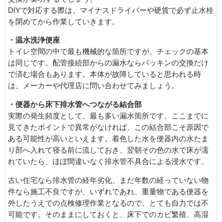
DIYで対応する際は、マイナスドライバーや硬貨で必ず止水栓
を閉めてから作業していきます。
・温水洗浄便座
トイレ空間の中で最も機械的な箇所ですが、チェックの基本
は同じです。配管接続部からの漏水ならパッキンの交換だけ
で済む場合もあります。本体が故障していると思われる時
は、メーカーや代理店に問い合わせてみましょう。
・便器から床下排水管へつながる結合部
実際の発生頻度として、最も多い漏水箇所です。ここまでに
見てきたポイントで異常がなければ、この結合部こそ原因で
ある可能性が高いといえます。着色した水を便器内の水たま
り部へ入れて寝る前に流しておき、翌朝その色の水で床が濡
れていたら、ほぼ間違いなく排水管不具合による浸水です。
古い住宅なら排水管の経年劣化、まだ年数の経っていない物
件なら施工不良ですが、いずれであれ、重量物である便器を
外したうえでの点検修理作業となるので、とても自力では不
可能です。そのままにしておくと、床下でのカビ繁殖、高湿