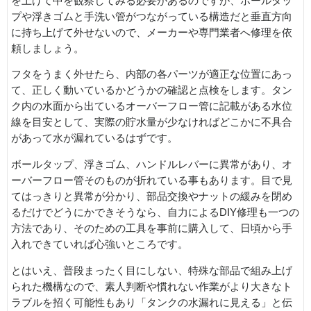
を上げて中を観察してみる必要があるのですが、ボールタッ
プや浮きゴムと手洗い管がつながっている構造だと垂直方向
に持ち上げて外せないので、メーカーや専門業者へ修理を依
頼しましょう。
フタをうまく外せたら、内部の各パーツが適正な位置にあっ
て、正しく動いているかどうかの確認と点検をします。タン
ク内の水面から出ているオーバーフロー管に記載がある水位
線を目安として、実際の貯水量が少なければどこかに不具合
があって水が漏れているはずです。
ボールタップ、浮きゴム、ハンドルレバーに異常があり、オ
ーバーフロー管そのものが折れている事もあります。目で見
てはっきりと異常が分かり、部品交換やナットの緩みを閉め
るだけでどうにかできそうなら、自力によるDIY修理も一つの
方法であり、そのための工具を事前に購入して、日頃から手
入れできていれば心強いところです。
とはいえ、普段まったく目にしない、特殊な部品で組み上げ
られた機構なので、素人判断や慣れない作業がより大きなト
ラブルを招く可能性もあり「タンクの水漏れに見える」と伝