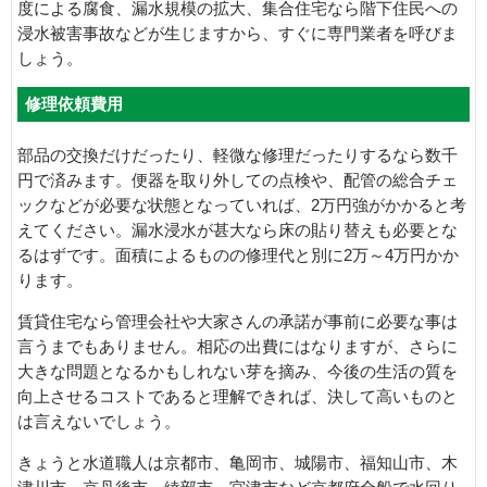
度による腐食、漏水規模の拡大、集合住宅なら階下住民への
浸水被害事故などが生じますから、すぐに専門業者を呼びま
しょう。
修理依頼費用
部品の交換だけだったり、軽微な修理だったりするなら数千
円で済みます。便器を取り外しての点検や、配管の総合チェ
ックなどが必要な状態となっていれば、2万円強がかかると考
えてください。漏水浸水が甚大なら床の貼り替えも必要とな
るはずです。面積によるものの修理代と別に2万～4万円かか
ります。
賃貸住宅なら管理会社や大家さんの承諾が事前に必要な事は
言うまでもありません。相応の出費にはなりますが、さらに
大きな問題となるかもしれない芽を摘み、今後の生活の質を
向上させるコストであると理解できれば、決して高いものと
は言えないでしょう。
きょうと水道職人は京都市、亀岡市、城陽市、福知山市、木