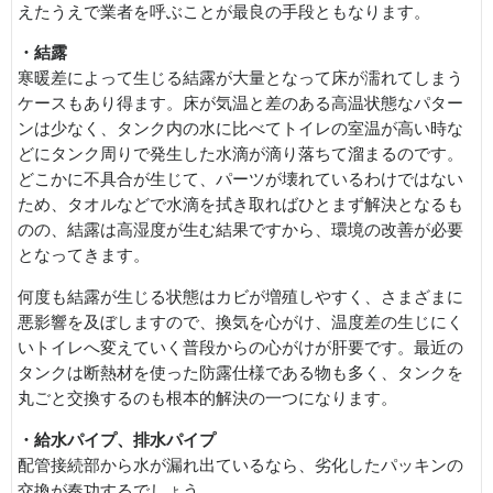
えたうえで業者を呼ぶことが最良の手段ともなります。
・結露
寒暖差によって生じる結露が大量となって床が濡れてしまう
ケースもあり得ます。床が気温と差のある高温状態なパター
ンは少なく、タンク内の水に比べてトイレの室温が高い時な
どにタンク周りで発生した水滴が滴り落ちて溜まるのです。
どこかに不具合が生じて、パーツが壊れているわけではない
ため、タオルなどで水滴を拭き取ればひとまず解決となるも
のの、結露は高湿度が生む結果ですから、環境の改善が必要
となってきます。
何度も結露が生じる状態はカビが増殖しやすく、さまざまに
悪影響を及ぼしますので、換気を心がけ、温度差の生じにく
いトイレへ変えていく普段からの心がけが肝要です。最近の
タンクは断熱材を使った防露仕様である物も多く、タンクを
丸ごと交換するのも根本的解決の一つになります。
・給水パイプ、排水パイプ
配管接続部から水が漏れ出ているなら、劣化したパッキンの
交換が奏功するでしょう。