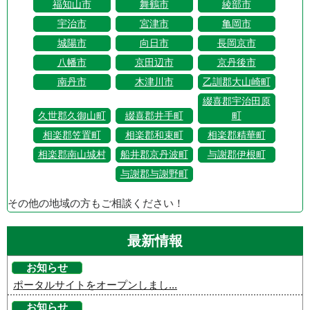
福知山市
舞鶴市
綾部市
宇治市
宮津市
亀岡市
城陽市
向日市
長岡京市
八幡市
京田辺市
京丹後市
南丹市
木津川市
乙訓郡大山崎町
綴喜郡宇治田原
久世郡久御山町
綴喜郡井手町
町
相楽郡笠置町
相楽郡和束町
相楽郡精華町
相楽郡南山城村
船井郡京丹波町
与謝郡伊根町
与謝郡与謝野町
その他の地域の方もご相談ください！
最新情報
お知らせ
ポータルサイトをオープンしまし...
お知らせ