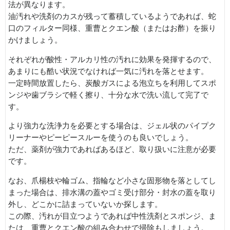
法が異なります。
油汚れや洗剤のカスが残って蓄積しているようであれば、蛇
口のフィルター同様、重曹とクエン酸（またはお酢）を振り
かけましょう。
それぞれが酸性・アルカリ性の汚れに効果を発揮するので、
あまりにも酷い状況でなければ一気に汚れを落とせます。
一定時間放置したら、炭酸ガスによる泡立ちを利用してスポ
ンジや歯ブラシで軽く擦り、十分な水で洗い流して完了で
す。
より強力な洗浄力を必要とする場合は、ジェル状のパイプク
リーナーやピーピースルーを使うのも良いでしょう。
ただ、薬剤が強力であればあるほど、取り扱いに注意が必要
です。
なお、爪楊枝や輪ゴム、指輪など小さな固形物を落としてし
まった場合は、排水溝の蓋やゴミ受け部分・封水の蓋を取り
外し、どこかに詰まっていないか探します。
この際、汚れが目立つようであれば中性洗剤とスポンジ、ま
たは、重曹とクエン酸の組み合わせで掃除もしましょう。