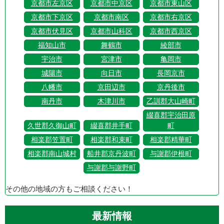
京都市左京区
京都市中京区
京都市東山区
京都市下京区
京都市南区
京都市右京区
京都市伏見区
京都市山科区
京都市西京区
福知山市
舞鶴市
綾部市
宇治市
宮津市
亀岡市
城陽市
向日市
長岡京市
八幡市
京田辺市
京丹後市
南丹市
木津川市
乙訓郡大山崎町
綴喜郡宇治田原
久世郡久御山町
綴喜郡井手町
町
相楽郡笠置町
相楽郡和束町
相楽郡精華町
相楽郡南山城村
船井郡京丹波町
与謝郡伊根町
与謝郡与謝野町
その他の地域の方もご相談ください！
最新情報