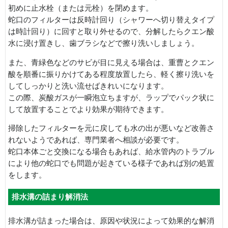
初めに止水栓（または元栓）を閉めます。
蛇口のフィルターは反時計回り（シャワーへ切り替えタイプ
は時計回り）に回すと取り外せるので、分解したらクエン酸
水に浸け置きし、歯ブラシなどで擦り洗いしましょう。
また、青緑色などのサビが目に見える場合は、重曹とクエン
酸を順番に振りかけてある程度放置したら、軽く擦り洗いを
してしっかりと洗い流せばきれいになります。
この際、炭酸ガスが一瞬泡立ちますが、ラップでパック状に
して放置することでより効果が期待できます。
掃除したフィルターを元に戻しても水の出が悪いなど改善さ
れないようであれば、専門業者へ相談が必要です。
蛇口本体ごと交換になる場合もあれば、給水管内のトラブル
により他の蛇口でも問題が起きている様子であれば別の処置
をします。
排水溝の詰まり解消法
排水溝が詰まった場合は、原因や状況によって効果的な解消