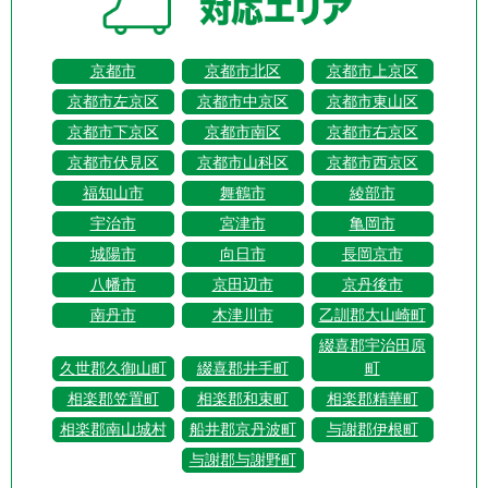
京都市
京都市北区
京都市上京区
京都市左京区
京都市中京区
京都市東山区
京都市下京区
京都市南区
京都市右京区
京都市伏見区
京都市山科区
京都市西京区
福知山市
舞鶴市
綾部市
宇治市
宮津市
亀岡市
城陽市
向日市
長岡京市
八幡市
京田辺市
京丹後市
南丹市
木津川市
乙訓郡大山崎町
綴喜郡宇治田原
久世郡久御山町
綴喜郡井手町
町
相楽郡笠置町
相楽郡和束町
相楽郡精華町
相楽郡南山城村
船井郡京丹波町
与謝郡伊根町
与謝郡与謝野町