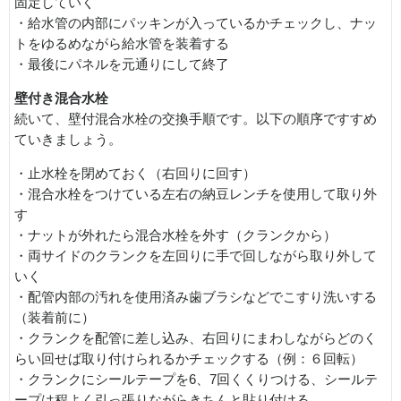
固定していく
・給水管の内部にパッキンが入っているかチェックし、ナッ
トをゆるめながら給水管を装着する
・最後にパネルを元通りにして終了
壁付き混合水栓
続いて、壁付混合水栓の交換手順です。以下の順序ですすめ
ていきましょう。
・止水栓を閉めておく（右回りに回す）
・混合水栓をつけている左右の納豆レンチを使用して取り外
す
・ナットが外れたら混合水栓を外す（クランクから）
・両サイドのクランクを左回りに手で回しながら取り外して
いく
・配管内部の汚れを使用済み歯ブラシなどでこすり洗いする
（装着前に）
・クランクを配管に差し込み、右回りにまわしながらどのく
らい回せば取り付けられるかチェックする（例：６回転）
・クランクにシールテープを6、7回くくりつける、シールテ
ープは程よく引っ張りながらきちんと貼り付ける