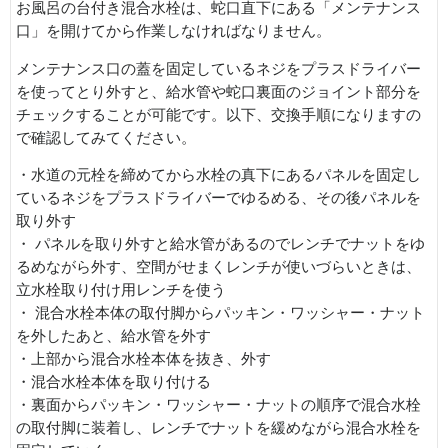
お風呂の台付き混合水栓は、蛇口直下にある「メンテナンス
口」を開けてから作業しなければなりません。
メンテナンス口の蓋を固定しているネジをプラスドライバー
を使ってとり外すと、給水管や蛇口裏面のジョイント部分を
チェックすることが可能です。以下、交換手順になりますの
で確認してみてください。
・水道の元栓を締めてから水栓の真下にあるパネルを固定し
ているネジをプラスドライバーでゆるめる、その後パネルを
取り外す
・ パネルを取り外すと給水管があるのでレンチでナットをゆ
るめながら外す、空間がせまくレンチが使いづらいときは、
立水栓取り付け用レンチを使う
・ 混合水栓本体の取付脚からパッキン・ワッシャー・ナット
を外したあと、給水管を外す
・上部から混合水栓本体を抜き、外す
・混合水栓本体を取り付ける
・裏面からパッキン・ワッシャー・ナットの順序で混合水栓
の取付脚に装着し、レンチでナットを緩めながら混合水栓を