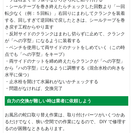
・シールテープを巻き終えたらチェックした回数より「一回
転少なく（例：５回転）」右回りにまわしてクランクを装着
する、回しすぎて逆回転で戻したときは、シールテープを巻
き戻す工程からやり直す
・反対サイドのクランクはまわし切らずに止めて、クランク
が「への字型」になるように装着する
・ベンチを使用して両サイドのナットをしめていく（この時
点でも「への字型」をキープ）
・両サイドのナットを締め終えたらクランクが「への字型」
から『ハの字型」になるように調整する（混合水栓の向きを
水平に保つ）
・止水栓を開けて水漏れがないかチェックする
・問題がなければ、交換完了
自力の交換が難しい時は業者に依頼しよう
お風呂の蛇口取り替え作業は、取り付けパーツがいくつかあ
るだけでなく、狭い空間での作業になるので、 DIY で修理す
るのが困難なときもあります。