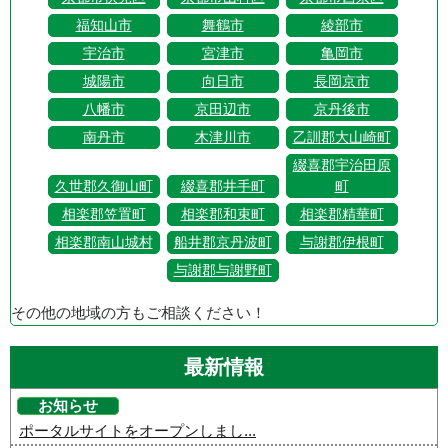
福知山市
舞鶴市
綾部市
宇治市
宮津市
亀岡市
城陽市
向日市
長岡京市
八幡市
京田辺市
京丹後市
南丹市
木津川市
乙訓郡大山崎町
綴喜郡宇治田原
久世郡久御山町
綴喜郡井手町
町
相楽郡笠置町
相楽郡和束町
相楽郡精華町
相楽郡南山城村
船井郡京丹波町
与謝郡伊根町
与謝郡与謝野町
その他の地域の方もご相談ください！
最新情報
お知らせ
ポータルサイトをオープンしまし...