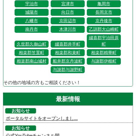
宇治市
宮津市
亀岡市
城陽市
向日市
長岡京市
八幡市
京田辺市
京丹後市
南丹市
木津川市
乙訓郡大山崎町
綴喜郡宇治田原
久世郡久御山町
綴喜郡井手町
町
相楽郡笠置町
相楽郡和束町
相楽郡精華町
相楽郡南山城村
船井郡京丹波町
与謝郡伊根町
与謝郡与謝野町
その他の地域の方もご相談ください！
最新情報
お知らせ
ポータルサイトをオープンしまし...
お知らせ
公式YouTubeチャンネル開...