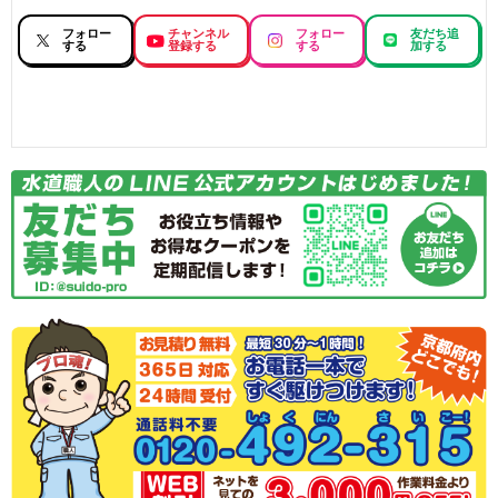
フォロー
チャンネル
フォロー
友だち追
する
登録する
する
加する