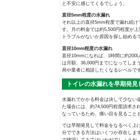
と不安に感じてくるでしょう。
直径5mm程度の水漏れ
それ以上の直径5mm程度で漏れ続け
す。月の料金では約5,500円程度
トラブルがないか原因を探し始める
直径10mm程度の水漏れ
直径10mmになれば、1時間に約20
は月額、36,000円までになって
局や業者に相談したくなるレベルで
トイレの水漏れを早期発見
水漏れでかかる料金は決して少ない
た場合には、約74,500円程度請求
なっているため、痛い目を見ること
では早期発見して料金をなるべく上
分でできる方法はいくつか存在しま
で確認してみてはいかがでしょうか