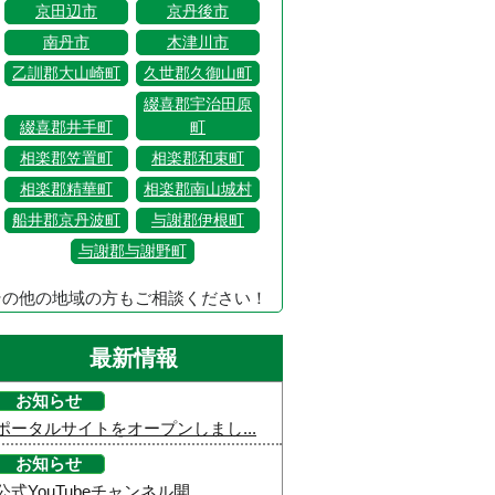
京田辺市
京丹後市
南丹市
木津川市
乙訓郡大山崎町
久世郡久御山町
綴喜郡宇治田原
綴喜郡井手町
町
相楽郡笠置町
相楽郡和束町
相楽郡精華町
相楽郡南山城村
船井郡京丹波町
与謝郡伊根町
与謝郡与謝野町
その他の地域の方もご相談ください！
最新情報
お知らせ
ポータルサイトをオープンしまし...
お知らせ
公式YouTubeチャンネル開...