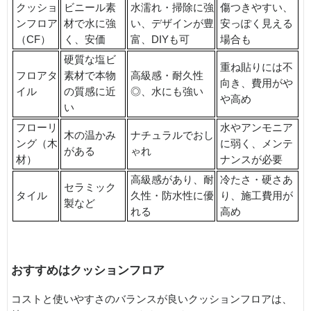
クッショ
ビニール素
水濡れ・掃除に強
傷つきやすい、
ンフロア
材で水に強
い、デザインが豊
安っぽく見える
（CF）
く、安価
富、DIYも可
場合も
硬質な塩ビ
重ね貼りには不
フロアタ
素材で本物
高級感・耐久性
向き、費用がや
イル
の質感に近
◎、水にも強い
や高め
い
フローリ
水やアンモニア
木の温かみ
ナチュラルでおし
ング（木
に弱く、メンテ
がある
ゃれ
材）
ナンスが必要
高級感があり、耐
冷たさ・硬さあ
セラミック
タイル
久性・防水性に優
り、施工費用が
製など
れる
高め
おすすめはクッションフロア
コストと使いやすさのバランスが良いクッションフロアは、