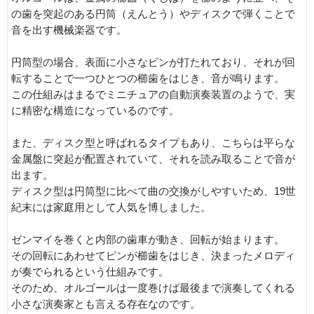
の歯を突起のある円筒（えんとう）やディスクで弾くことで
音を出す機械楽器です。
円筒型の場合、表面に小さなピンが打たれており、それが回
転することで一つひとつの櫛歯をはじき、音が鳴ります。
この仕組みはまるでミニチュアの自動演奏装置のようで、実
に精密な構造になっているのです。
また、ディスク型と呼ばれるタイプもあり、こちらは平らな
金属盤に突起が配置されていて、それを読み取ることで音が
出ます。
ディスク型は円筒型に比べて曲の交換がしやすいため、19世
紀末には家庭用として人気を博しました。
ゼンマイを巻くと内部の歯車が動き、回転が始まります。
その回転にあわせてピンが櫛歯をはじき、決まったメロディ
が奏でられるという仕組みです。
そのため、オルゴールは一度巻けば最後まで演奏してくれる
小さな演奏家とも言える存在なのです。