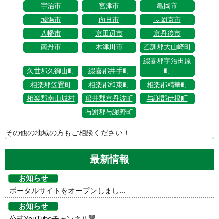
宇治市
宮津市
亀岡市
城陽市
向日市
長岡京市
八幡市
京田辺市
京丹後市
南丹市
木津川市
乙訓郡大山崎町
綴喜郡宇治田原
久世郡久御山町
綴喜郡井手町
町
相楽郡笠置町
相楽郡和束町
相楽郡精華町
相楽郡南山城村
船井郡京丹波町
与謝郡伊根町
与謝郡与謝野町
その他の地域の方もご相談ください！
最新情報
お知らせ
ポータルサイトをオープンしまし...
お知らせ
公式YouTubeチャンネル開...