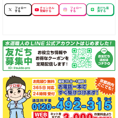
フォロー
チャンネル
フォロー
友だち追
する
登録する
する
加する