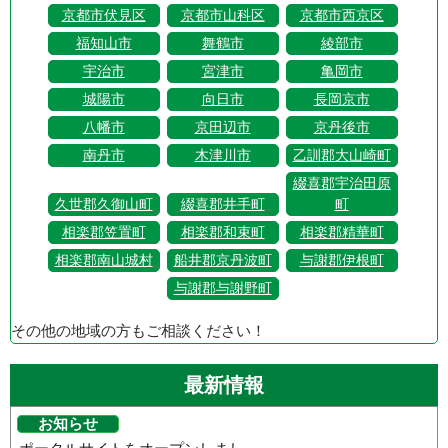
京都市伏見区
京都市山科区
京都市西京区
福知山市
舞鶴市
綾部市
宇治市
宮津市
亀岡市
城陽市
向日市
長岡京市
八幡市
京田辺市
京丹後市
南丹市
木津川市
乙訓郡大山崎町
綴喜郡宇治田原
久世郡久御山町
綴喜郡井手町
町
相楽郡笠置町
相楽郡和束町
相楽郡精華町
相楽郡南山城村
船井郡京丹波町
与謝郡伊根町
与謝郡与謝野町
その他の地域の方もご相談ください！
最新情報
お知らせ