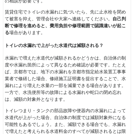
の相談が必要です。
賃貸住宅でトイレの水漏れに気づいたら、先に止水栓を閉め
て被害を抑え、管理会社や大家へ連絡してください。
自己判
断で修理を進めると、費用負担や修理範囲で認識違いが起こ
る
場合があります。
トイレの水漏れで上がった水道代は減額される？
水漏れで増えた水道代が減額されるかどうかは、自治体の制
度や水漏れ箇所によって異なるため確認が必要です。たとえ
ば、京都市では、地下の水漏れを京都市指定給水装置工事事
業者で修繕した場合、修繕施工証明書を提出することで、水
漏れにより増えた水量の一部を減量できる場合があります。
一方で、水洗便所等の故障による水漏れや蛇口の閉め忘れ
は、減額の対象外となります。
トイレつまり・タンクの部品故障や便器内の水漏れによって
水道代が上がった場合、自治体の制度では減額対象外になる
可能性もあるでしょう。また、減額できる場合でも、水漏れ
で増えたと考えられる水道料金のすべてが減額されるとは限