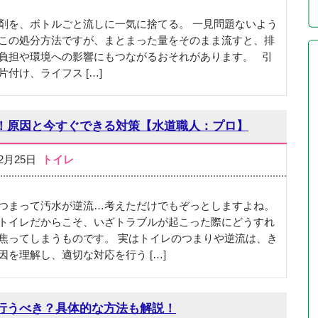
剤を、ボトルごと流しに一気に捨てる。 一見問題ないよう
この処分方法ですが、まとまった量をそのまま流すと、排
負担や環境への影響にもつながるおそれがあります。 引
片付け、ライフス […]
！原因と今すぐできる対策【水道職人：プロ】
12月25日
トイレ
つまって汚水が逆流…考えただけでもぞっとしますよね。
トイレだからこそ、いざトラブルが起こった際にどうすれ
焦ってしまうものです。 実はトイレのつまりや逆流は、き
因を理解し、適切な対応を行う […]
行うべき？具体的な方法も解説！