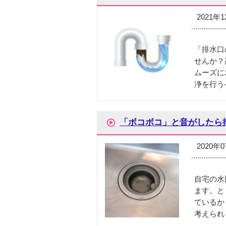
2021年
「排水口
せんか？
ムーズに
浄を行う
「ボコボコ」と音がしたら
2020年
自宅の水
ます。と
ているか
考えられ