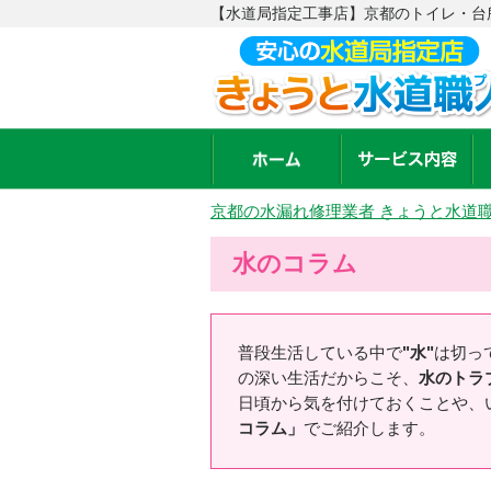
【水道局指定工事店】京都のトイレ・台所
京都の水漏れ修理業者 きょうと水道
水のコラム
普段生活している中で
"水"
は切っ
の深い生活だからこそ、
水のトラ
日頃から気を付けておくことや、
コラム」
でご紹介します。