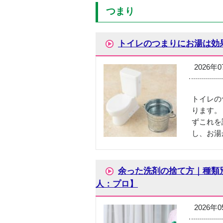
つまり
トイレのつまりにお湯は効
2026年
トイレの
ります。
ずこれを
し、お湯
余った洗剤の捨て方｜種類
人：プロ】
2026年