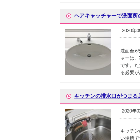
ヘアキャッチャーで洗面所
2020年
洗面台が
ャーは、
です。た
る必要が
キッチンの排水口がつまる
2020年
キッチン
い場所で