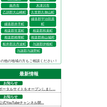
南丹市
木津川市
乙訓郡大山崎町
久世郡久御山町
綴喜郡宇治田原
綴喜郡井手町
町
相楽郡笠置町
相楽郡和束町
相楽郡精華町
相楽郡南山城村
船井郡京丹波町
与謝郡伊根町
与謝郡与謝野町
その他の地域の方もご相談ください！
最新情報
お知らせ
ポータルサイトをオープンしまし...
お知らせ
公式YouTubeチャンネル開...