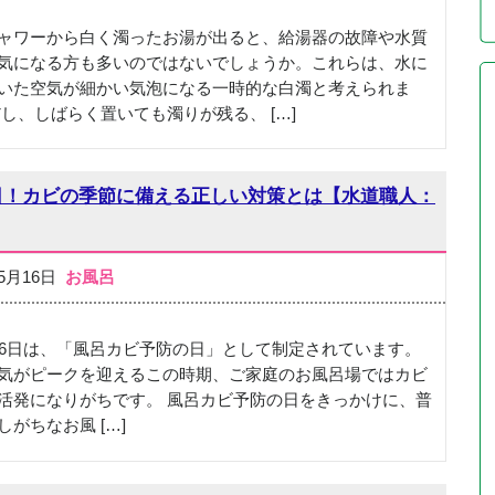
ャワーから白く濁ったお湯が出ると、給湯器の故障や水質
気になる方も多いのではないでしょうか。これらは、水に
いた空気が細かい気泡になる一時的な白濁と考えられま
だし、しばらく置いても濁りが残る、 […]
の日！カビの季節に備える正しい対策とは【水道職人：
05月16日
お風呂
26日は、「風呂カビ予防の日」として制定されています。
気がピークを迎えるこの時期、ご家庭のお風呂場ではカビ
活発になりがちです。 風呂カビ予防の日をきっかけに、普
がちなお風 […]