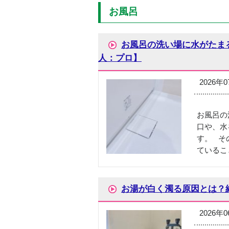
お風呂
お風呂の洗い場に水がたま
人：プロ】
2026年
お風呂の
口や、水
す。 そ
ているこ
お湯が白く濁る原因とは？
2026年