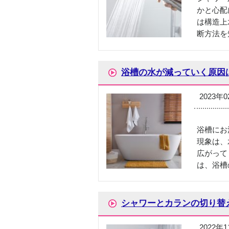
かと心配
は構造上
断方法を
浴槽の水が減っていく原因
2023年
浴槽にお
現象は、
広がって
は、浴槽
シャワーとカランの切り替
2022年