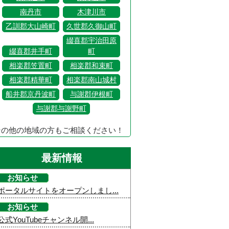
南丹市
木津川市
乙訓郡大山崎町
久世郡久御山町
綴喜郡宇治田原
綴喜郡井手町
町
相楽郡笠置町
相楽郡和束町
相楽郡精華町
相楽郡南山城村
船井郡京丹波町
与謝郡伊根町
与謝郡与謝野町
その他の地域の方もご相談ください！
最新情報
お知らせ
ポータルサイトをオープンしまし...
お知らせ
公式YouTubeチャンネル開...