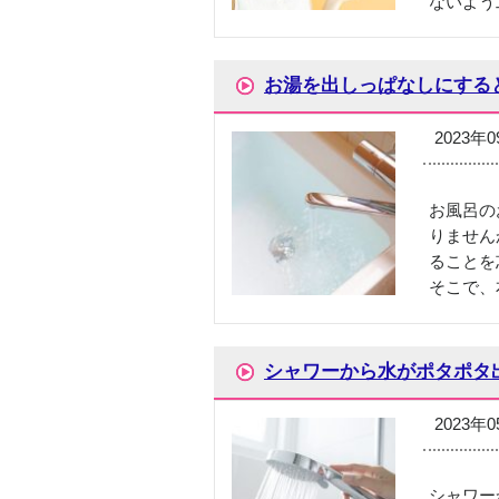
ないよう
お湯を出しっぱなしにする
2023年
お風呂の
りません
ることを
そこで、
シャワーから水がポタポタ
2023年
シャワー