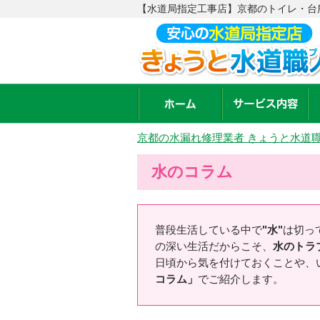
【水道局指定工事店】京都のトイレ・台所
京都の水漏れ修理業者 きょうと水道
水のコラム
普段生活している中で
"水"
は切っ
の深い生活だからこそ、
水のトラ
日頃から気を付けておくことや、
コラム」
でご紹介します。