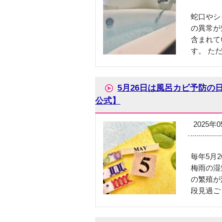
蛇口やシ
の異常が
含まれて
す。 た
5月26日は風呂カビ予防
公式】
2025年
毎年5月
梅雨の湿
の繁殖が
段見過ごし