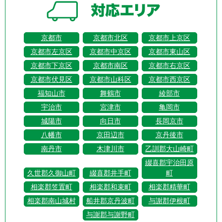
京都市
京都市北区
京都市上京区
京都市左京区
京都市中京区
京都市東山区
京都市下京区
京都市南区
京都市右京区
京都市伏見区
京都市山科区
京都市西京区
福知山市
舞鶴市
綾部市
宇治市
宮津市
亀岡市
城陽市
向日市
長岡京市
八幡市
京田辺市
京丹後市
南丹市
木津川市
乙訓郡大山崎町
綴喜郡宇治田原
久世郡久御山町
綴喜郡井手町
町
相楽郡笠置町
相楽郡和束町
相楽郡精華町
相楽郡南山城村
船井郡京丹波町
与謝郡伊根町
与謝郡与謝野町